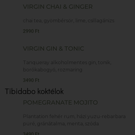
VIRGIN CHAI & GINGER
chai tea, gyömbérsör, lime, csillagánizs
2990 Ft
VIRGIN GIN & TONIC
Tanqueray alkoholmentes gin, tonik,
borókabogyó, rozmaring
3490 Ft
Tibidabo koktélok
POMEGRANATE MOJITO
Plantation fehér rum, házi yuzu-rebarbara
püré, gránátalma, menta, szóda
3490 Ft