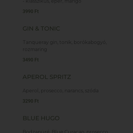
- klasszikus, eper, mangó
3990 Ft
GIN & TONIC
Tanqueray gin, tonik, borókabogyó,
rozmaring
3490 Ft
APEROL SPRITZ
Aperol, prosecco, narancs, szóda
3290 Ft
BLUE HUGO
Bodzapüré, Blue Curaçao, prosecco,