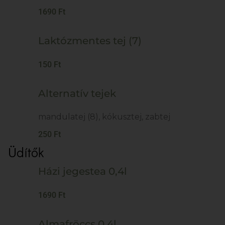
1690 Ft
Laktózmentes tej (7)
150 Ft
Alternatív tejek
mandulatej (8), kókusztej, zabtej
250 Ft
Üdítők
Házi jegestea 0,4l
1690 Ft
Almafröccs 0,4l