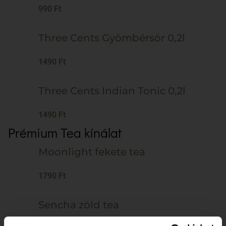
990 Ft
Three Cents Gyömbérsör 0,2l
1490 Ft
Three Cents Indian Tonic 0,2l
1490 Ft
Prémium Tea kínálat
Moonlight fekete tea
1790 Ft
Sencha zöld tea