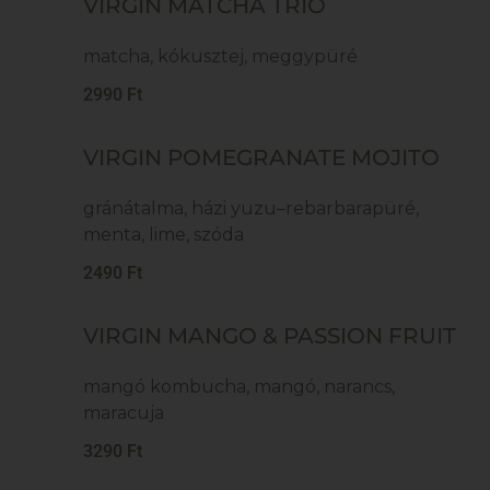
VIRGIN MATCHA TRIO
matcha, kókusztej, meggypüré
2990 Ft
VIRGIN POMEGRANATE MOJITO
gránátalma, házi yuzu–rebarbarapüré,
menta, lime, szóda
2490 Ft
VIRGIN MANGO & PASSION FRUIT
mangó kombucha, mangó, narancs,
maracuja
3290 Ft