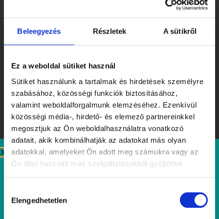
1790 Ft
Gyümölcs tea
Beleegyezés
Részletek
A sütikről
1690 Ft
Ez a weboldal sütiket használ
Citromfű-gyömbér
Sütiket használunk a tartalmak és hirdetések személyre
szabásához, közösségi funkciók biztosításához,
valamint weboldalforgalmunk elemzéséhez. Ezenkívül
1690 Ft
közösségi média-, hirdető- és elemező partnereinkkel
megosztjuk az Ön weboldalhasználatra vonatkozó
Menta (friss)
adatait, akik kombinálhatják az adatokat más olyan
adatokkal, amelyeket Ön adott meg számukra vagy az
1490 Ft
Ön által használt más szolgáltatásokból gyűjtöttek.
Forró italok
Hozzájárulás
Chai latte
Elengedhetetlen
kiválasztása
1890 Ft