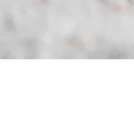
Őszi kóstólóhét a Tibidabo
Gluténmentes Étteremben
Szeptember 22-30.
között egy különleges
vacsoraélményre invitálunk a Tibidabo
Gluténmentes Étterembe, Budapest szívében, a
MOM Parkban. Az őszi kóstolóhét nem csak
azoknak szól, akik gluténmentes étrendet