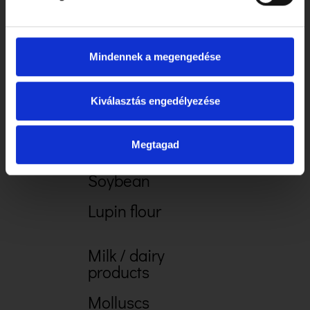
Fish
Mindennek a megengedése
Sesame seeds
Kiválasztás engedélyezése
Peanuts
SO2
Megtagad
Soybean
Lupin flour
Milk / dairy
products
Molluscs