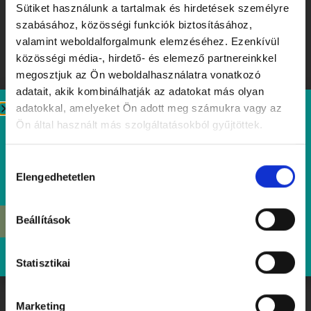
Sütiket használunk a tartalmak és hirdetések személyre
szabásához, közösségi funkciók biztosításához,
valamint weboldalforgalmunk elemzéséhez. Ezenkívül
Allergen Information
közösségi média-, hirdető- és elemező partnereinkkel
megosztjuk az Ön weboldalhasználatra vonatkozó
adatait, akik kombinálhatják az adatokat más olyan
Gluten
adatokkal, amelyeket Ön adott meg számukra vagy az
Ön által használt más szolgáltatásokból gyűjtöttek.
Nuts
Hozzájárulás
Crustaceans /
Elengedhetetlen
kiválasztása
shells
Celery
Beállítások
ÉRDEKEL
Egg
Statisztikai
Mustard
Marketing