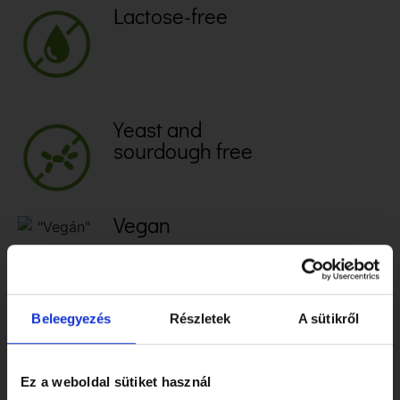
Lactose-free
Yeast and
sourdough free
Vegan
Artificial additive-
free
Beleegyezés
Részletek
A sütikről
Bio
Ez a weboldal sütiket használ