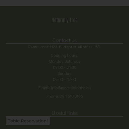
Naturally free
Contact us
Restaurant: 1123 Budapest, Alkotás u. 53.
Opening hours:
Monday-Saturday
08:00
– 21:00
Sunday:
09:00 – 17:00
E-mail:
info@mom.tibidabo.hu
Phone:
06 1 618 0106
Useful links
Table Reservation!