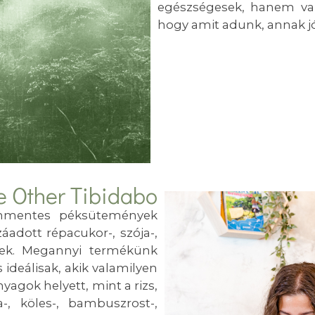
egészségesek, hanem val
hogy amit adunk, annak jó
e Other Tibidabo
ténmentes péksütemények
áadott répacukor-, szója-,
ek. Megannyi termékünk
 ideálisak, akik valamilyen
agok helyett, mint a rizs,
-, köles-, bambuszrost-,