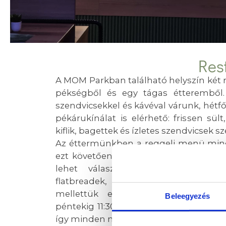
Res
A MOM Parkban található helyszín két r
pékségből és egy tágas étteremből.
szendvicsekkel és kávéval várunk, hétfő
pékárukínálat is elérhető: frissen sü
kiflik, bagettek és ízletes szendvicsek sz
Az éttermünkben a reggeli menü minde
ezt követően 11:30-tól az á la carte é
lehet választani. A kínálatban sa
flatbreadek, valamint húsos, halas é
mellettük ellenállhatatlan desszert
Beleegyezés
péntekig 11:30 és 15:00 között napi aján
így minden napszakban változatos opció