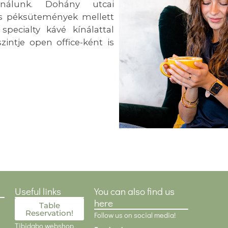
sználunk. Dohány utcai
s péksütemények mellett
specialty kávé kínálattal
zintje open office-ként is
Useful links
You can also find us
here
Table
Reservation!
Follow us on social media!
Tibidabo webshop