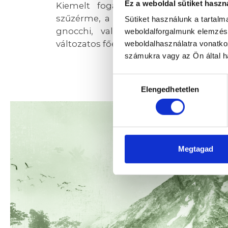
Ez a weboldal sütiket haszn
Kiemelt fogásaink közé tartozik tö
szűzérme, a csicseriborsó-krokett, a te
Sütiket használunk a tartal
gnocchi, valamint a három féle b
weboldalforgalmunk elemzésé
változatos főétel-kínálat meghatározó 
weboldalhasználatra vonatko
számukra vagy az Ön által ha
Hozzájárulás
Elengedhetetlen
kiválasztása
Megtagad