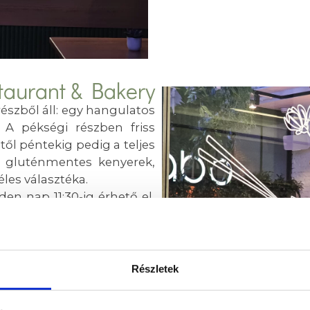
taurant & Bakery
észből áll: egy hangulatos
 A pékségi részben friss
től péntekig pedig a teljes
lt, gluténmentes kenyerek,
éles választéka.
n nap 11:30-ig érhető el,
tlapunk gazdag kínálatából
láták, levesek, bowlok,
s vegetáriánus főételek,
ek szerepelnek. Hétfőtől
Részletek
lattal is bővül a választék,
k közül lehet válogatni.