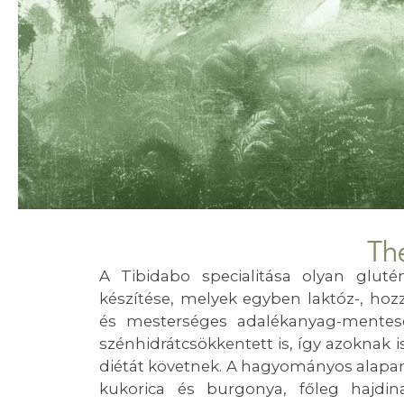
Th
A Tibidabo specialitása olyan glu
készítése, melyek egyben laktóz-, hozz
és mesterséges adalékanyag-mentes
szénhidrátcsökkentett is, így azoknak is
diétát követnek. A hagyományos alapany
kukorica és burgonya, főleg hajdina