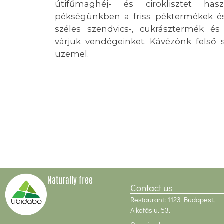
útifűmaghéj- és ciroklisztet ha
pékségünkben a friss péktermékek é
széles szendvics-, cukrásztermék és 
várjuk vendégeinket. Kávézónk felső s
üzemel.
Naturally free
Contact us
Restaurant: 1123 Budapest,
Alkotás u. 53.