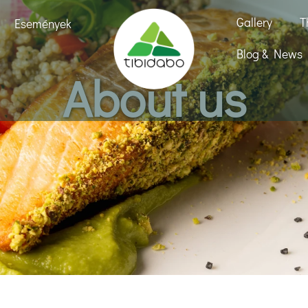
Gallery
T
Események
Blog & News
About us