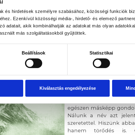
ál
bbek között a pisztáciás
riyaki tonhalsteak, a házi
mak és hirdetések személyre szabásához, közösségi funkciók biz
urgerünk is, amelyek a
hez. Ezenkívül közösségi média-, hirdető- és elemező partner
elemei.
zó adatait, akik kombinálhatják az adatokat más olyan adatokka
sznált más szolgáltatásokból gyűjtöttek.
Beállítások
Statisztikai
A legenda szerint az ördö
és így szólt: „Tibi dabo”
minden kincsét, ha 
Kiválasztás engedélyezése
Min
visszautasította a kís
ajándék származik jó sz
egészen másképp gondolko
Nálunk a név azt jelent
szeretettel. Hiszünk abb
hanem törődés is. G