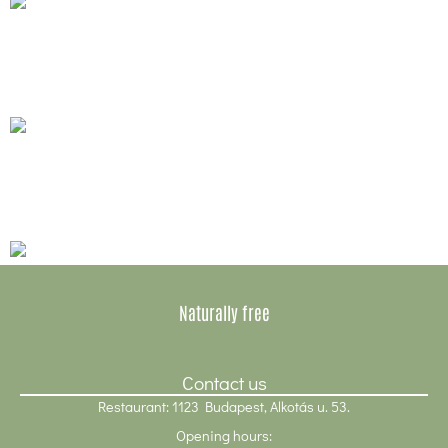
Gluten-free sausage-
mustard croissant
Gluténmentes ‘Pao’ sajtos
csoda pogácsa
Naturally free
Contact us
Restaurant: 1123 Budapest, Alkotás u. 53.
Opening hours: