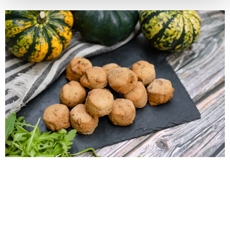
Gluténmentes
medvehagymás ‘Pao’
pogácsa