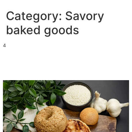
Category:
Savory
baked goods
4
Best of Tibidabo – savory
pack