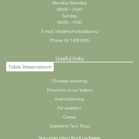
Monday-Saturday
08:00
– 21:00
Sunday:
09:00 – 17:00
E-mail:
info@mom.tibidabo.hu
Phone:
06 1 618 0106
Useful links
Table Reservation!
Tibidabo webshop
Directions to our bakery
Event planning
For resellers
Career
Széchenyi Terv Plusz
You can also find us here