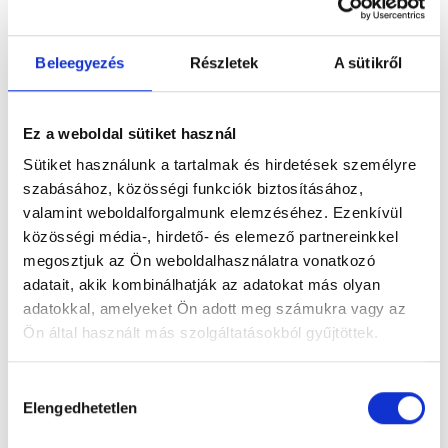
Gluténmentes vegán
Beleegyezés
Részletek
A sütikről
pogácsa
Ez a weboldal sütiket használ
Sütiket használunk a tartalmak és hirdetések személyre
szabásához, közösségi funkciók biztosításához,
valamint weboldalforgalmunk elemzéséhez. Ezenkívül
közösségi média-, hirdető- és elemező partnereinkkel
megosztjuk az Ön weboldalhasználatra vonatkozó
adatait, akik kombinálhatják az adatokat más olyan
adatokkal, amelyeket Ön adott meg számukra vagy az
Ön által használt más szolgáltatásokból gyűjtöttek.
Hozzájárulás
Elengedhetetlen
kiválasztása