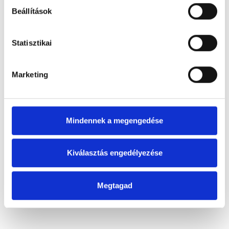
Gluténmentes töpörtyűs
Beállítások
pogácsa
Statisztikai
Marketing
Mindennek a megengedése
Kiválasztás engedélyezése
Megtagad
Gluténmentes tökmagos
pogácsa