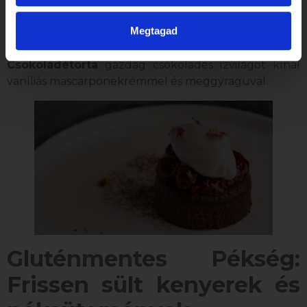
legyenek. Az
Lemon Meringue Tarte
pikáns
Megtagad
citromos krémmel, habkönnyű meringue-réteggel
és friss mentával készül, míg a
Kardamomos
Csokoládétorta
gazdag csokoládés ízvilágot kínál
vaníliás mascarponekrémmel és meggyraguval.
Gluténmentes Pékség:
Frissen sült kenyerek és