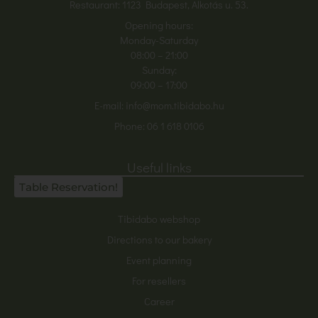
Restaurant: 1123 Budapest, Alkotás u. 53.
Opening hours:
Monday-Saturday
08:00
– 21:00
Sunday:
09:00 – 17:00
E-mail:
info@mom.tibidabo.hu
Phone:
06 1 618 0106
Useful links
Table Reservation!
Tibidabo webshop
Directions to our bakery
Event planning
For resellers
Career