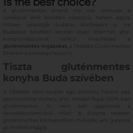
is the best choice?
A gluténmentes étrend ma már nemcsak a
cöliákiával élők körében népszerű, hanem egyre
többen választják tudatos döntésként is. Ha
Budapest szívében keresel olyan éttermet, ahol
kompromisszumok nélkül élvezheted a
gluténmentes fogásokat
,
a Tibidabo Gluténmentes
Étterem a tökéletes helyszín.
Tiszta gluténmentes
konyha Buda szívében
A Tibidabo nem csupán egy étterem, hanem egy
gasztronómiai műhely, ahol minden fogás 100%-ban
gluténmentes. Itt nem kell aggódnod a
keresztkontamináció miatt: a konyha teljesen
gluténmentes környezetben működik, ami garancia
az ételbiztonságra.