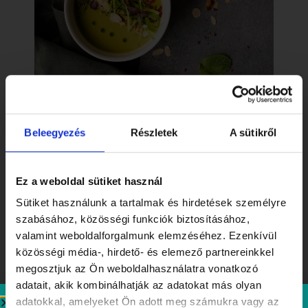
Főételek: Klasszikusok
újragondolva
Beleegyezés
Részletek
A sütikről
A főételek között mindenki megtalálhatja a
kedvencét. A
Gluténmentes Rántottszelet
Ez a weboldal sütiket használ
aranybarnára sütött, ropogós bundában érkezik, friss
Sütiket használunk a tartalmak és hirdetések személyre
salátával és házi majonézes burgonyával tálalva. A
szabásához, közösségi funkciók biztosításához,
vegetáriánusok számára izgalmas választás a
Grilled
valamint weboldalforgalmunk elemzéséhez. Ezenkívül
Pistachio Goat Cheese
, amely lágy kecskesajtból
közösségi média-, hirdető- és elemező partnereinkkel
készül, ropogós pisztáciamorzsába forgatva, friss
megosztjuk az Ön weboldalhasználatra vonatkozó
salátával és házi dresszinggel. A gyermekeknek szánt
adatait, akik kombinálhatják az adatokat más olyan
Sous Vide Csirkemell
pedig egy gyengéden
adatokkal, amelyeket Ön adott meg számukra vagy az