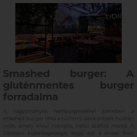
Smashed burger: A
gluténmentes burger
forradalma
A hagyományos hamburgerekkel szemben a
smashed burger titka a tűzforró lapra préselt húsban
rejlik, amely kívül ropogós, belül szaftos marad. A
Tibidabo különlegessége, hogy ezt a street food