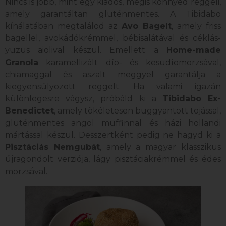
Nincs is jobb, mint egy kiadós, mégis könnyed reggeli,
amely garantáltan gluténmentes. A Tibidabo
kínálatában megtalálod az
Avo Bagelt
, amely friss
bagellel, avokádókrémmel, bébisalátával és céklás-
yuzus aiolival készül. Emellett a
Home-made
Granola
karamellizált dío- és kesudíomorzsával,
chiamaggal és aszalt meggyel garantálja a
kiegyensúlyozott reggelt. Ha valami igazán
különlegesre vágysz, próbáld ki a
Tibidabo Ex-
Benedictet
, amely tökéletesen buggyantott tojással,
gluténmentes angol muffinnal és házi hollandi
mártással készül. Desszertként pedig ne hagyd ki a
Pisztáciás Nemgubát
, amely a magyar klasszikus
újragondolt verziója, lágy pisztáciakrémmel és édes
morzsával.