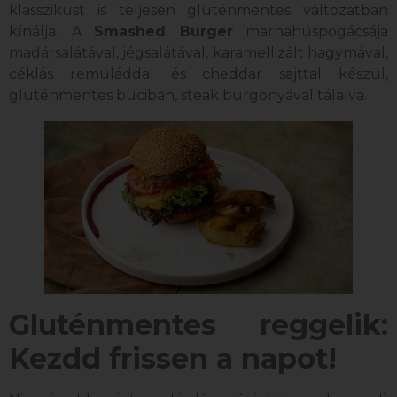
klasszikust is teljesen gluténmentes változatban
kínálja. A
Smashed Burger
marhahúspogácsája
madársalátával, jégsalátával, karamellizált hagymával,
céklás remuláddal és cheddar sajttal készül,
gluténmentes buciban, steak burgonyával tálalva.
Gluténmentes reggelik:
Kezdd frissen a napot!