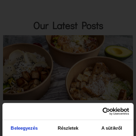
Our Latest Posts
Tibidabo Gluten-Free Restaurant & Bakery at Sziget
Festival!
Read
Beleegyezés
Részletek
A sütikről