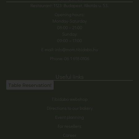
Restaurant: 1123 Budapest, Alkotás u. 53.
Opening hours:
Monday-Saturday
08:00
– 21:00
Sunday:
09:00 – 17:00
E-mail:
info@mom.tibidabo.hu
Phone:
06 1 618 0106
Useful links
Table Reservation!
Tibidabo webshop
Directions to our bakery
Event planning
For resellers
Career