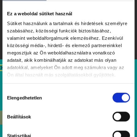
Ez a weboldal sütiket használ
Sütiket használunk a tartalmak és hirdetések személyre
szabásához, közösségi funkciók biztosításához,
valamint weboldalforgalmunk elemzéséhez. Ezenkívül
közösségi média-, hirdető- és elemező partnereinkkel
megosztjuk az Ön weboldalhasználatra vonatkozó
adatait, akik kombinálhatják az adatokat más olyan
adatokkal, amelyeket Ön adott meg számukra vagy az
Ön által használt más szolgáltatásokból gyűjtöttek.
Flavors Worth Remembering – Tibidabo Tasting Week in
Honor of Summer
Hozzájárulás
Read
Elengedhetetlen
kiválasztása
Beállítások
ÉRDEKEL
Statisztikai