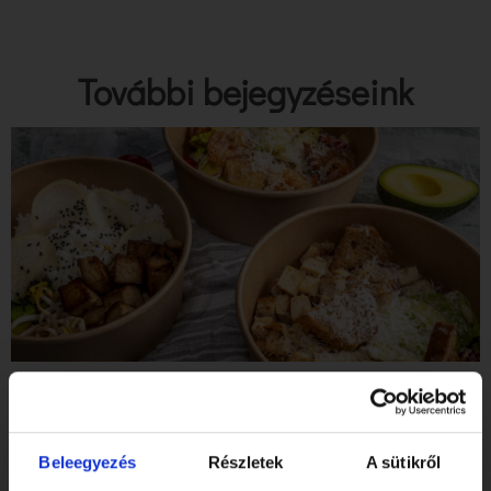
További bejegyzéseink
Tibidabo Gluténmentes Étterem & Pékség a SZIGET
Fesztiválon!
Elolvasom
Beleegyezés
Részletek
A sütikről