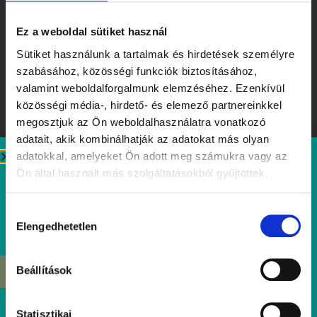
Ez a weboldal sütiket használ
Sütiket használunk a tartalmak és hirdetések személyre
szabásához, közösségi funkciók biztosításához,
valamint weboldalforgalmunk elemzéséhez. Ezenkívül
közösségi média-, hirdető- és elemező partnereinkkel
megosztjuk az Ön weboldalhasználatra vonatkozó
adatait, akik kombinálhatják az adatokat más olyan
adatokkal, amelyeket Ön adott meg számukra vagy az
Ön által használt más szolgáltatásokból gyűjtöttek.
Ízek, amiket érdemes megjegyezni – Tibidabo Kóstolóhét a
nyár tiszteletére
Hozzájárulás
Elolvasom
Elengedhetetlen
kiválasztása
Beállítások
ÉRDEKEL
Statisztikai