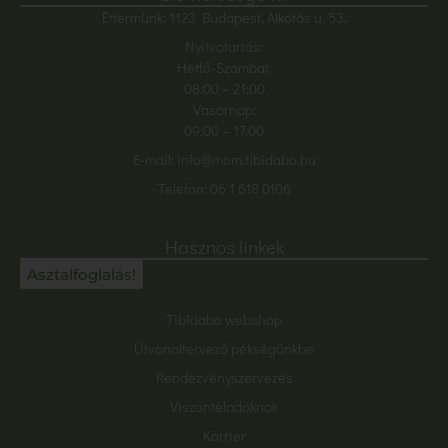
Éttermünk: 1123 Budapest, Alkotás u. 53.
Nyitvatartás:
Hétfő-Szombat:
08:00
– 21:00
Vasárnap:
09:00 – 17:00
E-mail:
info@mom.tibidabo.hu
Telefon:
06 1 618 0106
Hasznos linkek
Asztalfoglalás!
Tibidabo webshop
Útvonaltervező pékségünkbe
Rendezvényszervezés
Viszonteladóknak
Karrier