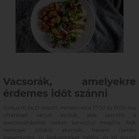
Vacsorák, amelyekre
érdemes időt szánni
Június 16. és 21. között, minden este 17:00 és 19:00 órai
ültetéssel várjuk azokat, akik szeretik a
szezonváltásokat ízeken keresztül megélni. Akik
nemcsak jóllakni akarnak, hanem ízekbe
kapaszkodni, új kedvenceket találni, és jól érezni