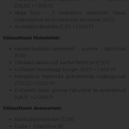
(3,8,10) + 1 000 Ft
Vega Duó – 2 szabadon választott tapas,
olajbogyóval és cirokkenyér-pirítóssal (10,12)
Avokádós ráksaláta (2,10) + 1 500 Ft
Választható főételeink:
Kenderbundás-csirkemell quinoa tabuléval
(9,10)
Tibidabo saláta sült karfiol feltéttel (7,9,11)
Grillezett kecskesajt burger (9,10)
+ 1 000 Ft
Mangalicás flatbread gránátalmás olajbogyóval
(7,10,12)
+ 1 000 Ft
Grillezett lazac quinoa tabuléval és avokádóval
(4,8,9)
+ 2 000 Ft
Választható desszertek:
Rákóczi pohárkrém (3,7,8)
Guba – Újratöltve (8)