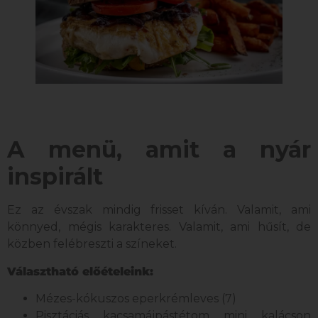
A menü, amit a nyár
inspirált
Ez az évszak mindig frisset kíván. Valamit, ami
könnyed, mégis karakteres. Valamit, ami hűsít, de
közben felébreszti a színeket.
Választható előételeink:
Mézes-kókuszos eperkrémleves (7)
Pisztáciás kacsamájpástétom mini kalácson