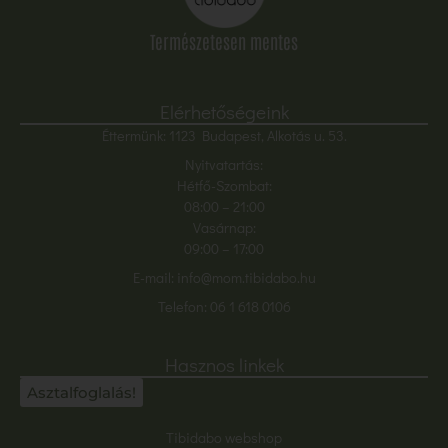
Természetesen mentes
Elérhetőségeink
Éttermünk: 1123 Budapest, Alkotás u. 53.
Nyitvatartás:
Hétfő-Szombat:
08:00
– 21:00
Vasárnap:
09:00 – 17:00
E-mail:
info@mom.tibidabo.hu
Telefon:
06 1 618 0106
Hasznos linkek
Asztalfoglalás!
Tibidabo webshop