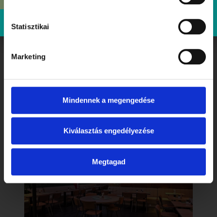
Foglalás: előzetesen, kizárólag online vagy telefonon
Statisztikai
Marketing
Foglalj asztalt!
Mindennek a megengedése
Kiválasztás engedélyezése
Megtagad