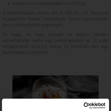
Kardamomos csokoládétorta (3,6,7,8)
A háromfogásos menü ára: 9 990 Ft / fő. Bizonyos
fogásainkra felárat számolunk, ezzel kapcsolatban
kérd a felszolgálók segítségét.
És hogy mi teszi teljessé az estét? Minden
asztalfoglalás mellé egy koktélajándék az új nyári
itallapunkról. Könnyű, illatos, jól behűtött társ egy
különleges vacsorához.