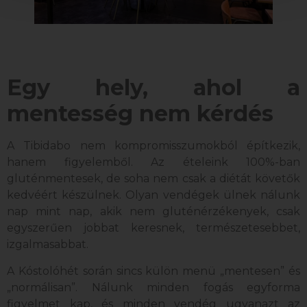
Egy hely, ahol a
mentesség nem kérdés
A Tibidabo nem kompromisszumokból építkezik,
hanem figyelemből. Az ételeink 100%-ban
gluténmentesek, de soha nem csak a diétát követők
kedvéért készülnek. Olyan vendégek ülnek nálunk
nap mint nap, akik nem gluténérzékenyek, csak
egyszerűen jobbat keresnek, természetesebbet,
izgalmasabbat.
A Kóstolóhét során sincs külön menü „mentesen” és
„normálisan”. Nálunk minden fogás egyforma
figyelmet kap, és minden vendég ugyanazt az