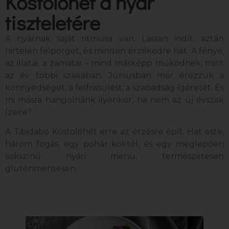
Kóstolóhét a nyár
tiszteletére
A nyárnak saját ritmusa van. Lassan indít, aztán
hirtelen felpörget, és minden érzékedre hat. A fénye,
az illatai, a zamatai – mind másképp működnek, mint
az év többi szakában. Júniusban már érezzük a
könnyedséget, a felfrissülést, a szabadság ígéretét. És
mi másra hangolnánk ilyenkor, ha nem az új évszak
ízeire?
A Tibidabo Kóstolóhét erre az érzésre épít. Hat este,
három fogás, egy pohár koktél, és egy meglepően
sokszínű nyári menü, természetesen
gluténmentesen.