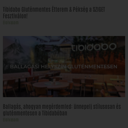
Tibidabo Gluténmentes Étterem & Pékség a SZIGET
Fesztiválon!
Elolvasom
Ballagás, ahogyan megérdemled: ünnepelj stílusosan és
gluténmentesen a Tibidabóban
Elolvasom