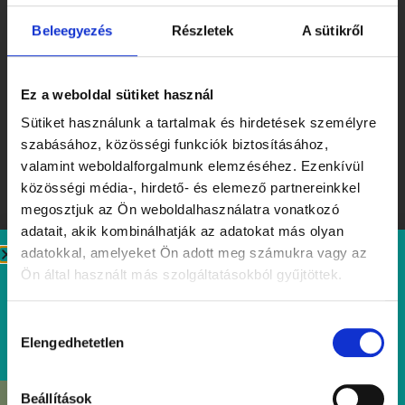
Beleegyezés
Részletek
A sütikről
Ez a weboldal sütiket használ
Időpont, helyszín,
Sütiket használunk a tartalmak és hirdetések személyre
szabásához, közösségi funkciók biztosításához,
részletek
valamint weboldalforgalmunk elemzéséhez. Ezenkívül
közösségi média-, hirdető- és elemező partnereinkkel
Időpont: 2025. június 16–21 között., minden este 17:00
megosztjuk az Ön weboldalhasználatra vonatkozó
és 19:00 órai ültetéssel
adatait, akik kombinálhatják az adatokat más olyan
adatokkal, amelyeket Ön adott meg számukra vagy az
Helyszín: Tibidabo – Természetesen mentes étterem,
Ön által használt más szolgáltatásokból gyűjtöttek.
MOM Park, Buda
Ár: 9 990 Ft / fő (feláras fogásoknál külön jelölve)
Hozzájárulás
Elengedhetetlen
kiválasztása
Ajándék: 1 koktél minden előzetesen foglaló
vendégnek
Beállítások
ÉRDEKEL