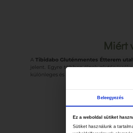
Miért 
A
Tibidabo Gluténmentes Étterem uta
jelent. Egyre többen élnek gluténérzék
különleges és minőségi gasztronómiai élm
Beleegyezés
Ez a weboldal sütiket haszn
Sütiket használunk a tartal