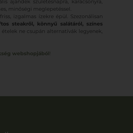
is ajándék születésnapra, karácsonyra,
mes, minőségi meglepetéssel.
riss, izgalmas ízekre épül. Szezonálisan
ftos steakről, könnyű salátáról, színes
 ételek ne csupán alternatívák legyenek,
kség webshopjából
!