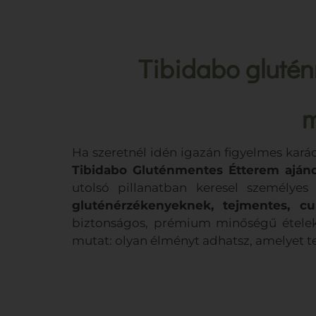
Tibidabo glutén
m
Ha szeretnél idén igazán figyelmes kará
Tibidabo Gluténmentes Étterem aján
utolsó pillanatban keresel személye
gluténérzékenyeknek, tejmentes, c
biztonságos, prémium minőségű ételekr
mutat: olyan élményt adhatsz, amelyet 