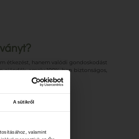
lványt?
om étkezést, hanem valódi gondoskodást
an ajándék, amely 100%-ban biztonságos,
A sütikről
tosításához, valamint