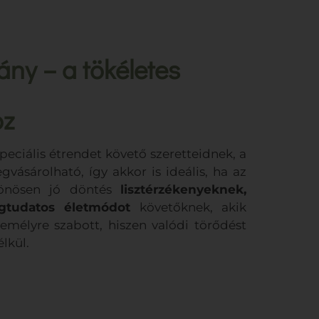
ny – a tökéletes
oz
eciális étrendet követő szeretteidnek, a
gvásárolható, így akkor is ideális, ha az
ülönösen jó döntés
lisztérzékenyeknek,
tudatos életmódot
követőknek, akik
mélyre szabott, hiszen valódi törődést
lkül.