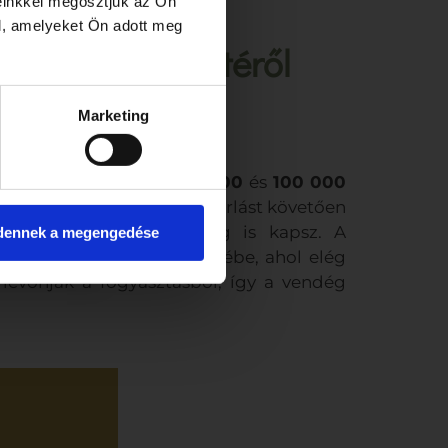
einkkel megosztjuk az Ön
l, amelyeket Ön adott meg
használás menetéről
Marketing
as. Az utalvány értéke
5 000
és
100 000
a megfelelő összeg. A vásárlást követően
 digitálisan azonnal meg is kapsz. A
dennek a megengedése
Parkban található éttermébe, ahol elég
 levonják a fogyasztásból, így a vendég