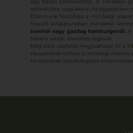
egy baráti találkozóhoz. A Tibidabo g
évfordulóra, vagy akkor, ha egyszerűen 
Éttermünk filozófiája a minőségi alapan
frissülő kínálatunkban mindenki könn
bowlról vagy gazdag hamburgerről.
A 
hanem valódi, élvezetes fogások.
Még több részletet megtudhatsz itt: a
Ti
Ha szeretnél otthon is minőségi mentes 
Ha szeretnél asztalt foglalni éttermünkb