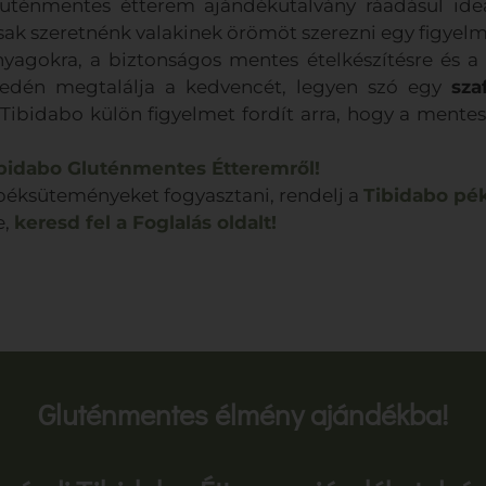
luténmentes étterem ajándékutalvány ráadásul ideál
csak szeretnénk valakinek örömöt szerezni egy figyel
yagokra, a biztonságos mentes ételkészítésre és a f
yedén megtalálja a kedvencét, legyen szó egy
sza
Tibidabo külön figyelmet fordít arra, hogy a mentes
bidabo Gluténmentes Étteremről!
péksüteményeket fogyasztani, rendelj a
Tibidabo pé
e,
keresd fel a Foglalás oldalt!
Gluténmentes élmény ajándékba!