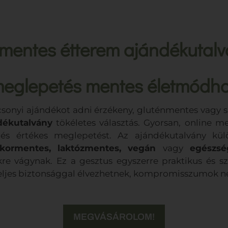
mentes étterem ajándékutalvá
eglepetés mentes életmódh
csonyi ajándékot adni érzékeny, gluténmentes vagy sp
dékutalvány
tökéletes választás. Gyorsan, online me
s és értékes meglepetést. Az ajándékutalvány k
ukormentes, laktózmentes, vegán
vagy
egészség
e vágynak. Ez a gesztus egyszerre praktikus és sze
teljes biztonsággal élvezhetnek, kompromisszumok né
MEGVÁSÁROLOM!