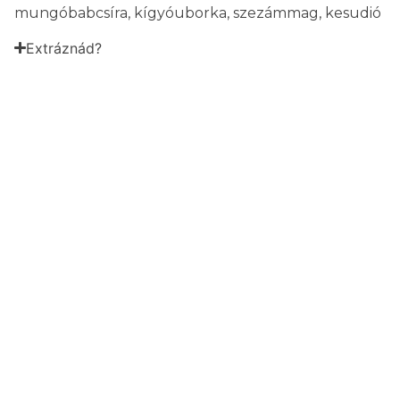
mungóbabcsíra, kígyóuborka, szezámmag, kesudió
Extráznád?