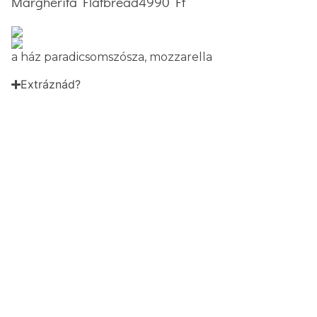
Margherita Flatbread
4990 Ft
a ház paradicsomszósza, mozzarella
Extráznád?