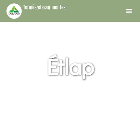
Természetesen mentes
A Tibidabo Ét
Étlap