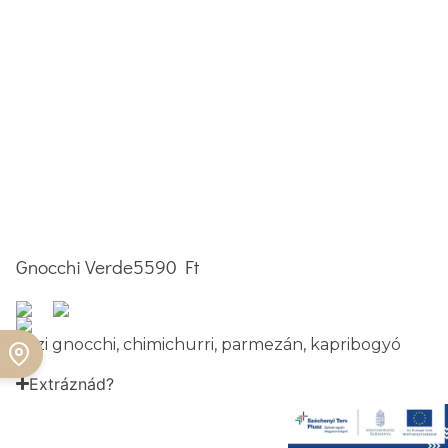
Gnocchi Verde
5590 Ft
házi gnocchi, chimichurri, parmezán, kapribogyó
Foglalj asztalt!
Extráznád?