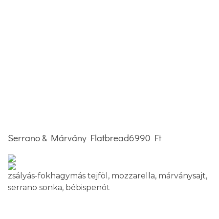
Serrano & Márvány Flatbread
6990 Ft
zsályás-fokhagymás tejföl, mozzarella, márványsajt,
serrano sonka, bébispenót