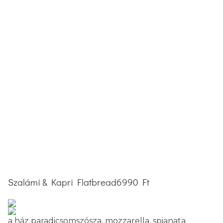
Szalámi & Kapri Flatbread
6990 Ft
a ház paradicsomszósza, mozzarella, spianata