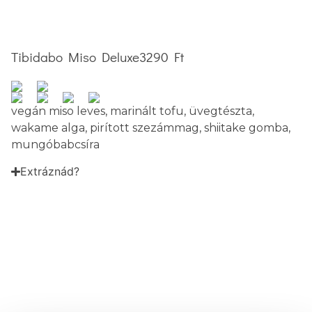
Tibidabo Miso Deluxe
3290 Ft
vegán miso leves, marinált tofu, üvegtészta,
wakame alga, pirított szezámmag, shiitake gomba,
mungóbabcsíra
Extráznád?