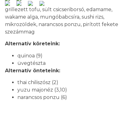
grillezett tofu, sült csicseriborsó, edamame,
wakame alga, mungóbabcsíra, sushi rizs,
mikrozöldek, narancsos ponzu, pirított fekete
szezámmag
Alternatív köreteink:
quinoa (9)
üvegtészta
Alternatív önteteink:
thai chiliszósz (2)
yuzu majonéz (3,10)
narancsos ponzu (6)