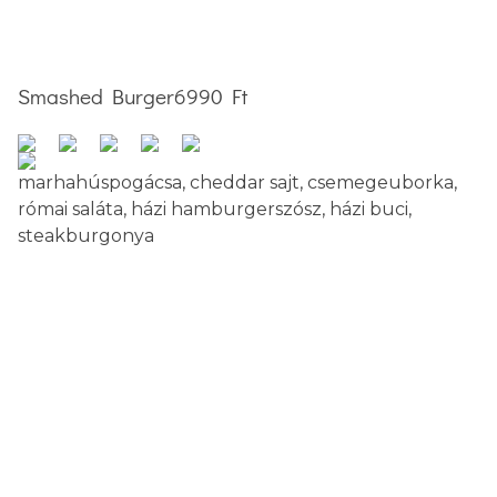
Smashed Burger
6990 Ft
marhahúspogácsa, cheddar sajt, csemegeuborka,
római saláta, házi hamburgerszósz, házi buci,
steakburgonya