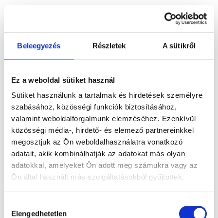
Beleegyezés
Részletek
A sütikről
Ez a weboldal sütiket használ
Sütiket használunk a tartalmak és hirdetések személyre
Tanyasibowl
5990 Ft
szabásához, közösségi funkciók biztosításához,
valamint weboldalforgalmunk elemzéséhez. Ezenkívül
közösségi média-, hirdető- és elemező partnereinkkel
tanyasi csirkemell, pácolt tojás, mangó, pirított
megosztjuk az Ön weboldalhasználatra vonatkozó
mogyoró, mungóbabcsíra, sushi rizs, mikrozöldek,
adatait, akik kombinálhatják az adatokat más olyan
yuzu majonéz, pirított fekete szezámmag
adatokkal, amelyeket Ön adott meg számukra vagy az
Ön által használt más szolgáltatásokból gyűjtöttek.
Alternatív köreteink:
quinoa (9)
Hozzájárulás
Elengedhetetlen
üvegtészta
kiválasztása