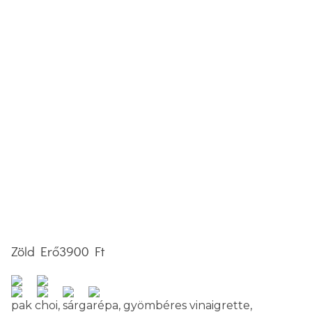
Zöld Erő
3900 Ft
pak choi, sárgarépa, gyömbéres vinaigrette,