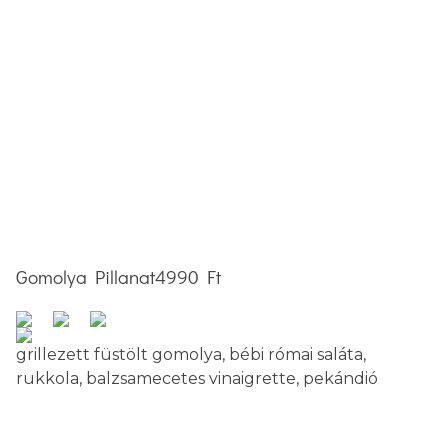
Gomolya Pillanat
4990 Ft
grillezett füstölt gomolya, bébi római saláta,
rukkola, balzsamecetes vinaigrette, pekándió