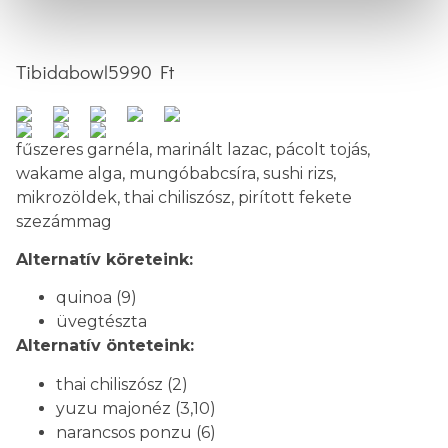
Tibidabowl
5990 Ft
fűszeres garnéla, marinált lazac, pácolt tojás,
wakame alga, mungóbabcsíra, sushi rizs,
mikrozöldek, thai chiliszósz, pirított fekete
szezámmag
Alternatív köreteink:
quinoa (9)
üvegtészta
Alternatív önteteink:
thai chiliszósz (2)
yuzu majonéz (3,10)
narancsos ponzu (6)