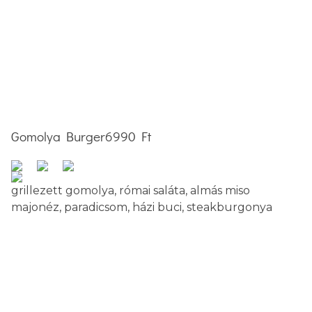
Gomolya Burger
6990 Ft
grillezett gomolya, római saláta, almás miso
majonéz, paradicsom, házi buci, steakburgonya