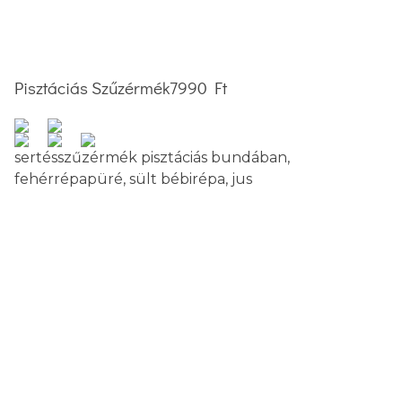
Pisztáciás Szűzérmék
7990 Ft
sertésszűzérmék pisztáciás bundában,
fehérrépapüré, sült bébirépa, jus