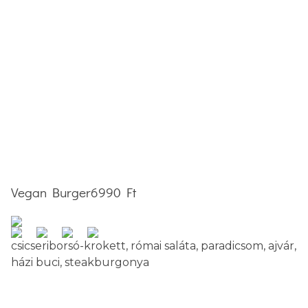
Vegan Burger
6990 Ft
csicseriborsó-krokett, római saláta, paradicsom, ajvár,
házi buci, steakburgonya