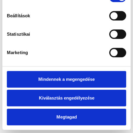
Alternatív önteteink:
Beállítások
thai chiliszósz (2)
yuzu majonéz (3,10)
narancsos ponzu (6)
Statisztikai
Marketing
Mindennek a megengedése
Kiválasztás engedélyezése
Megtagad