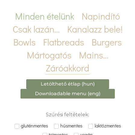
Minden ételünk
Napindító
Csak lazán...
Kanalazz bele!
Bowls
Flatbreads
Burgers
Mártogatós
Mains...
Záróakkord
Letölthető étlap (hun)
Downloadable menu (eng)
Szűrési feltételek:
gluténmentes
húsmentes
laktózmentes
tejmentes
vegán