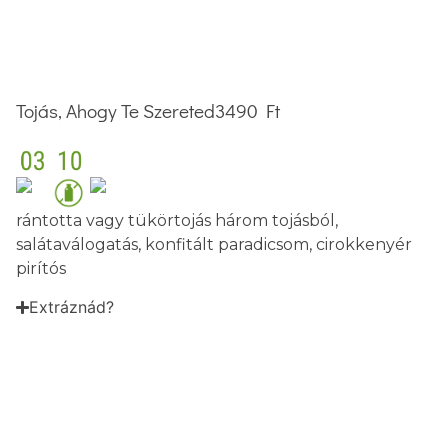
Tojás, Ahogy Te Szereted
3490 Ft
rántotta vagy tükörtojás három tojásból,
salátaválogatás, konfitált paradicsom, cirokkenyér
pirítós
Extráznád?