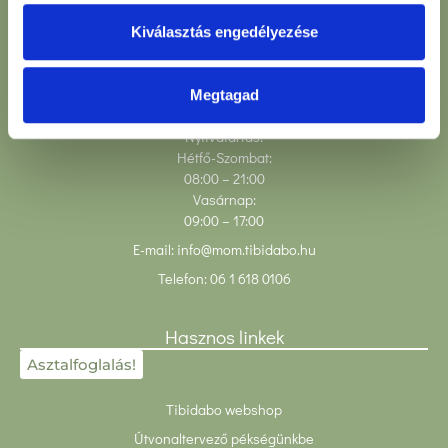
Természetesen mentes
Kiválasztás engedélyezése
Elérhetőségeink
Megtagad
Éttermünk: 1123 Budapest, Alkotás u. 53.
Nyitvatartás:
Hétfő-Szombat:
08:00
– 21:00
Vasárnap:
09:00 – 17:00
E-mail:
info@mom.tibidabo.hu
Telefon:
06 1 618 0106
Hasznos linkek
Asztalfoglalás!
Tibidabo webshop
Útvonaltervező pékségünkbe