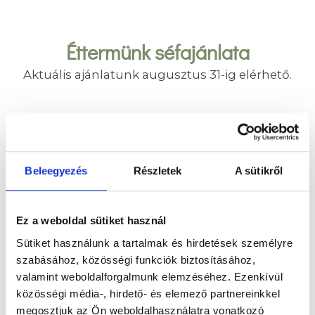
Éttermünk séfajánlata
Aktuális ajánlatunk augusztus 31-ig elérhető.
A 2 fogás 6.490 Ft
Beleegyezés
Részletek
A sütikről
Ez a weboldal sütiket használ
Sütiket használunk a tartalmak és hirdetések személyre
szabásához, közösségi funkciók biztosításához,
valamint weboldalforgalmunk elemzéséhez. Ezenkívül
Mac and cheese,
Házi narancslekváros
közösségi média-, hirdető- és elemező partnereinkkel
pirított spianata
piskótatekercs,
megosztjuk az Ön weboldalhasználatra vonatkozó