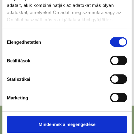
szalámi, sült hagyma,
étcsokoládéhab,
adatait, akik kombinálhatják az adatokat más olyan
parmezán (7) - 4990
narancspor (3) - 2990
adatokkal, amelyeket Ön adott meg számukra vagy az
Ft
Ft
Ön által használt más szolgáltatásokból gyűjtöttek.
Hozzájárulás
Elengedhetetlen
kiválasztása
Beállítások
Statisztikai
Asztalfoglalás
Marketing
Mindennek a megengedése