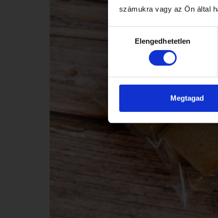
számukra vagy az Ön által ha
ÉRDE
Hozzájárulás
Elengedhetetlen
kiválasztása
Megtagad