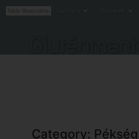
Table Reservation
Our menu
Ajánlatunk
Gluténmente
Category:
Pékség