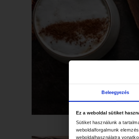
Beleegyezés
Ez a weboldal sütiket haszn
Gluténmentes karácso
Sütiket használunk a tartal
weboldalforgalmunk elemzésé
weboldalhasználatra vonatko