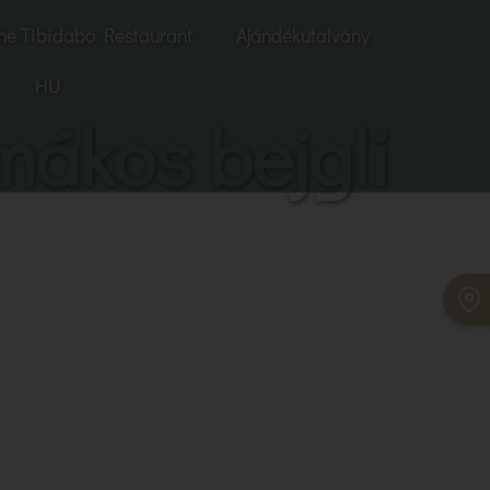
he Tibidabo Restaurant
Ajándékutalvány
HU
mákos bejgli