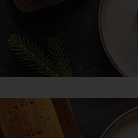
yi diós bejgli 400g