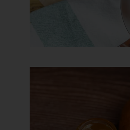
By me Fonott kalács 1