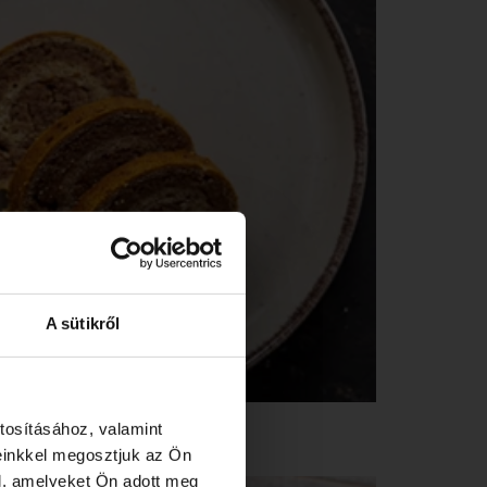
A sütikről
tosításához, valamint
einkkel megosztjuk az Ön
l, amelyeket Ön adott meg