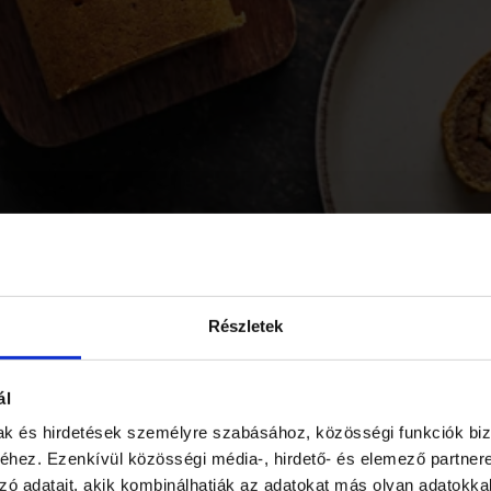
Részletek
ál
nyi mézeskalács 100g
mak és hirdetések személyre szabásához, közösségi funkciók biz
hez. Ezenkívül közösségi média-, hirdető- és elemező partner
zó adatait, akik kombinálhatják az adatokat más olyan adatokka