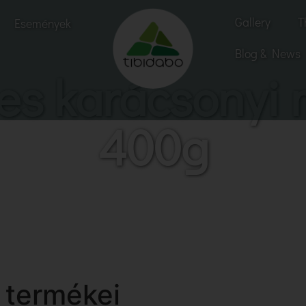
Gallery
T
Események
Blog & News
s karácsonyi 
400g
 termékei