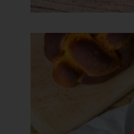
By Me Kakaós kalács 