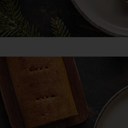
yi kókuszos-csokis bejgli 4