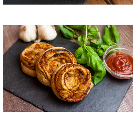
By Me Pizzás csiga 3db
By Me Gluténmentes
kókuszos-csokis csiga 3db