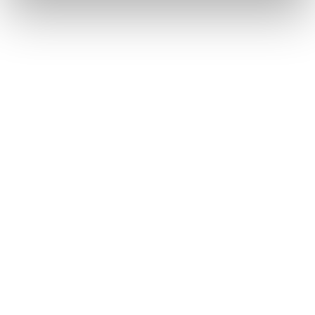
Gluténmentes vegán
pogácsa
Gluténmentes töpörtyűs
pogácsa
Gluténmentes tökmagos
pogácsa
Gluténmentes
medvehagymás ‘Pao’