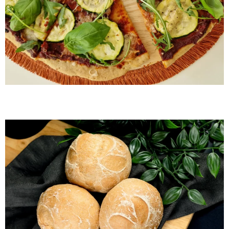
By Me Világos zsemle 5db