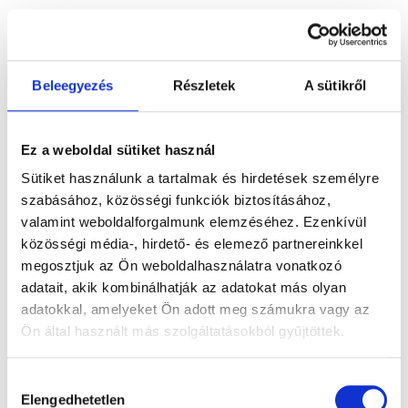
Best of Tibidabo – édes
csomag
Beleegyezés
Részletek
A sütikről
Ez a weboldal sütiket használ
Gluténmentes spenótos
Sütiket használunk a tartalmak és hirdetések személyre
twister
szabásához, közösségi funkciók biztosításához,
valamint weboldalforgalmunk elemzéséhez. Ezenkívül
közösségi média-, hirdető- és elemező partnereinkkel
Gluténmentes sonkás
megosztjuk az Ön weboldalhasználatra vonatkozó
adatait, akik kombinálhatják az adatokat más olyan
croissant
adatokkal, amelyeket Ön adott meg számukra vagy az
Ön által használt más szolgáltatásokból gyűjtöttek.
Gluténmentes sajtos
Hozzájárulás
Elengedhetetlen
kiválasztása