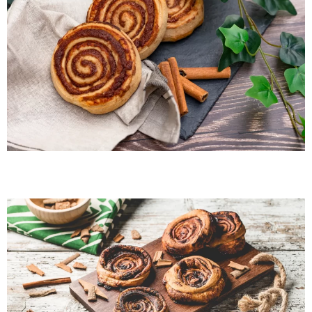
By Me Kakaós csiga 3db