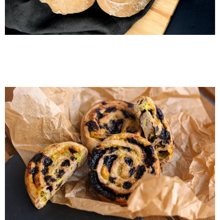
By Me Vaníliás csokis csiga
3 db