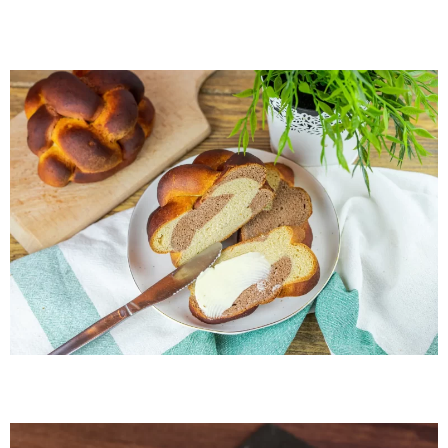
By Me Kakaós kalács 1db
By me Fonott kalács 1db