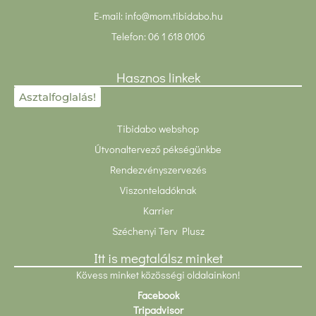
E-mail:
info@mom.tibidabo.hu
Telefon:
06 1 618 0106
Hasznos linkek
Asztalfoglalás!
Tibidabo webshop
Útvonaltervező pékségünkbe
Rendezvényszervezés
Viszonteladóknak
Karrier
Széchenyi Terv Plusz
Itt is megtalálsz minket
Kövess minket közösségi oldalainkon!
Facebook
Tripadvisor