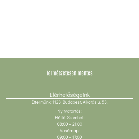
Gluténmentes csokis
croissant
Next
→
Természetesen mentes
Elérhetőségeink
Éttermünk: 1123 Budapest, Alkotás u. 53.
Nyitvatartás:
Hétfő-Szombat:
08:00
– 21:00
Vasárnap:
09:00 – 17:00