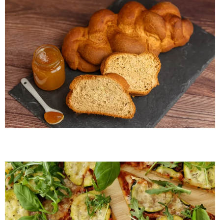
By Me Pizza lap 2X220g