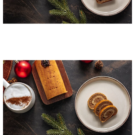
Gluténmentes karácsonyi
diós bejgli 400g