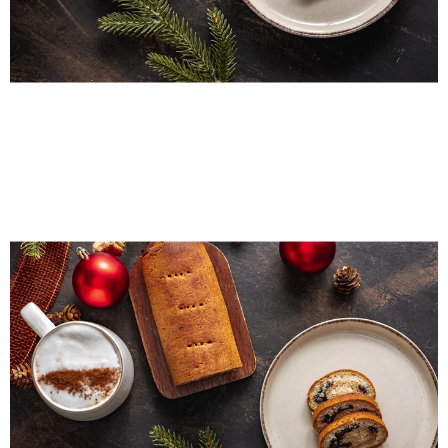
Gluténmentes karácsonyi
kókuszos-csokis bejgli
400g