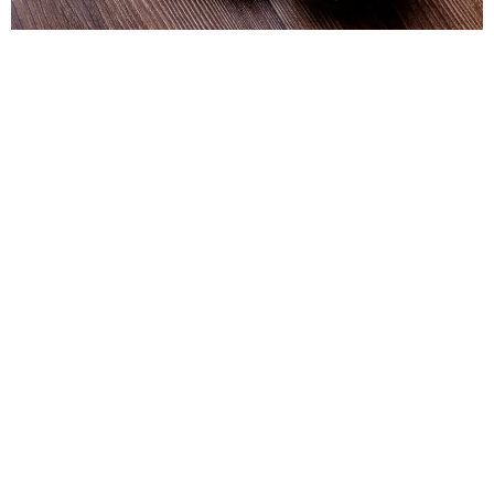
By Me Burgonyás Cipó 1 db
By Me Sokmagvas Vekni 1
db
By Me Ropogós Vekni 1db
By Me Világos Vekni 1db
By Me bagel 5 db