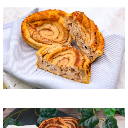
By Me Fahéjas csiga 3db