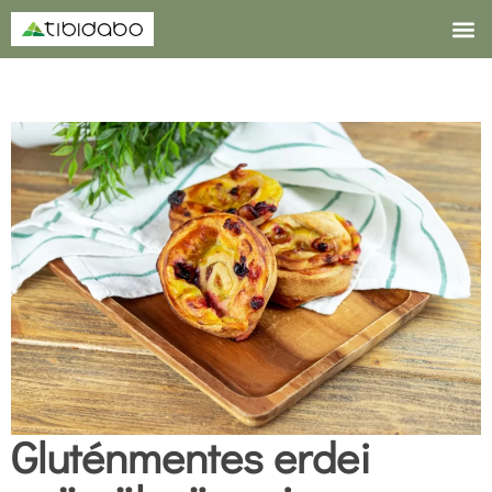
A Tibidab
Gluténmentes erdei