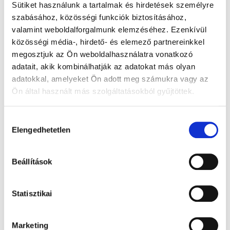
Sütiket használunk a tartalmak és hirdetések személyre
szabásához, közösségi funkciók biztosításához,
valamint weboldalforgalmunk elemzéséhez. Ezenkívül
közösségi média-, hirdető- és elemező partnereinkkel
megosztjuk az Ön weboldalhasználatra vonatkozó
adatait, akik kombinálhatják az adatokat más olyan
adatokkal, amelyeket Ön adott meg számukra vagy az
Ön által használt más szolgáltatásokból gyűjtöttek.
Hozzájárulás
Elengedhetetlen
kiválasztása
Beállítások
Ízek, amiket érdemes megjegyezni – Tibidabo Kóstolóhét a
nyár tiszteletére
Elolvasom
Statisztikai
Marketing