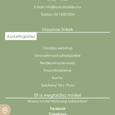
E-mail:
info@mom.tibidabo.hu
Telefon:
06 1 618 0106
Hasznos linkek
Asztalfoglalás!
Tibidabo webshop
Útvonaltervező pékségünkbe
Rendezvényszervezés
Viszonteladóknak
Karrier
Széchenyi Terv Plusz
Itt is megtalálsz minket
Kövess minket közösségi oldalainkon!
Facebook
Foglalj asztalt!
Tripadvisor