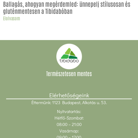
Ballagás, ahogyan megérdemled: ünnepelj stílusosan és
gluténmentesen a Tibidabóban
Elolvasom
Természetesen mentes
Elérhetőségeink
Éttermünk: 1123 Budapest, Alkotás u. 53.
Nyitvatartás:
Hétfő-Szombat:
08:00
– 21:00
Vasárnap:
09:00 – 17:00