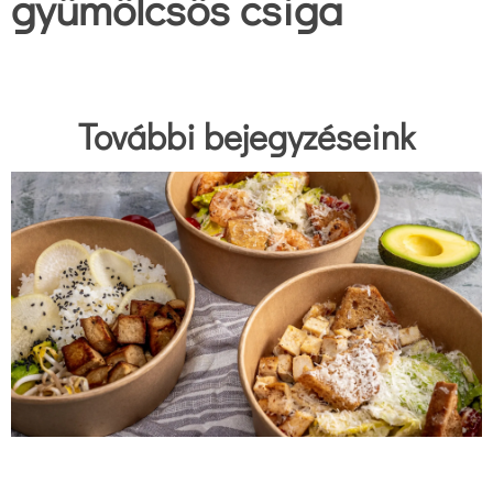
gyümölcsös csiga
További bejegyzéseink