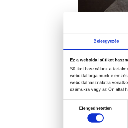
Beleegyezés
Ez a weboldal sütiket haszn
Sütiket használunk a tartal
weboldalforgalmunk elemzésé
By Me Vil
weboldalhasználatra vonatko
számukra vagy az Ön által ha
Hozzájárulás
Elengedhetetlen
kiválasztása