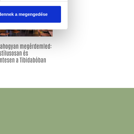
dennek a megengedése
, ahogyan megérdemled:
stílusosan és
ntesen a Tibidabóban