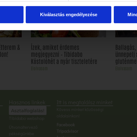
Kiválasztás engedélyezése
Min
Étterem &
Ízek, amiket érdemes
Ballagás
lon!
megjegyezni – Tibidabo
ünnepelj 
Kóstolóhét a nyár tiszteletére
gluténme
Elolvasom
Elolvasom
Hasznos linkek
Itt is megtalálsz minket
Kövess minket közösségi
Asztalfoglalás!
oldalainkon!
Tibidabo webshop
Facebook
Útvonaltervező
Tripadvisor
pékségünkbe