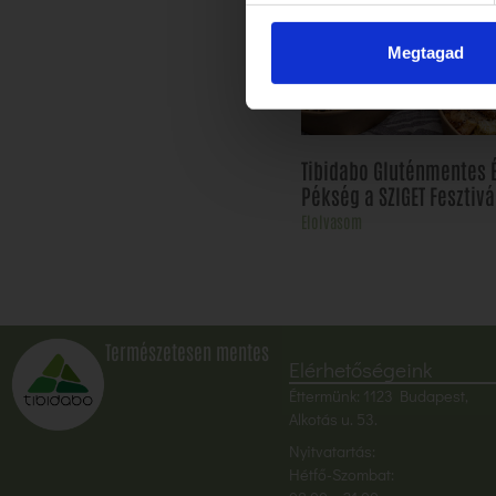
Megtagad
Tibidabo Gluténmentes 
Pékség a SZIGET Fesztivá
Elolvasom
Természetesen mentes
Elérhetőségeink
Éttermünk: 1123 Budapest,
Alkotás u. 53.
Nyitvatartás:
Hétfő-Szombat: