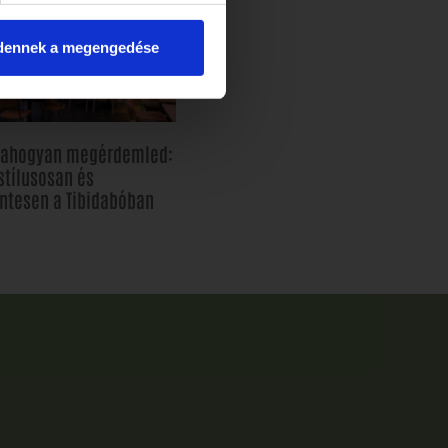
dennek a megengedése
, ahogyan megérdemled:
stílusosan és
ntesen a Tibidabóban