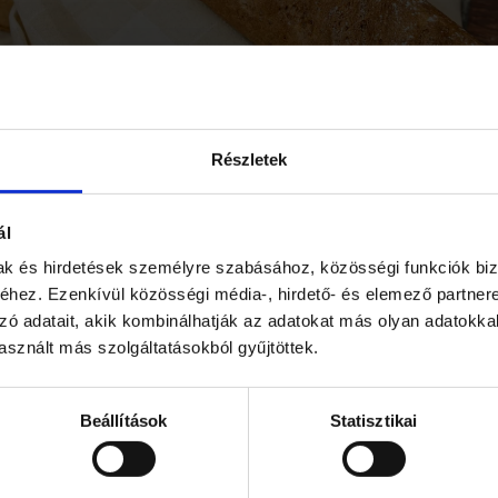
Részletek
ál
mak és hirdetések személyre szabásához, közösségi funkciók biz
hez. Ezenkívül közösségi média-, hirdető- és elemező partner
tes Nagy chiamagos bage
zó adatait, akik kombinálhatják az adatokat más olyan adatokka
sznált más szolgáltatásokból gyűjtöttek.
KEL
Beállítások
Statisztikai
További bejegyzéseink