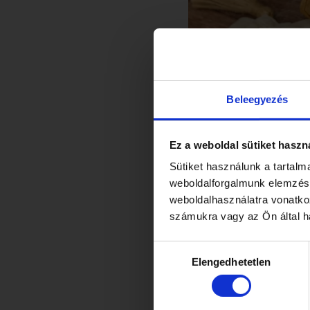
Beleegyezés
Ez a weboldal sütiket haszn
Sütiket használunk a tartal
weboldalforgalmunk elemzésé
Gluténmen
weboldalhasználatra vonatko
számukra vagy az Ön által ha
ÉRDE
Hozzájárulás
Elengedhetetlen
kiválasztása