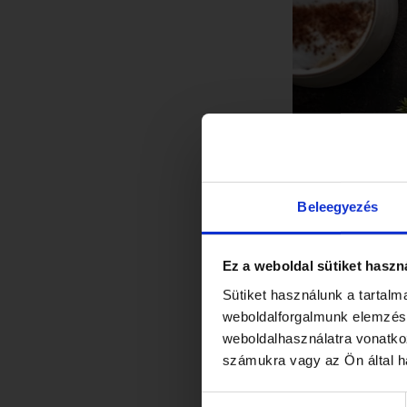
Beleegyezés
Ez a weboldal sütiket haszn
Sütiket használunk a tartal
weboldalforgalmunk elemzésé
weboldalhasználatra vonatko
számukra vagy az Ön által ha
ÉRDE
Hozzájárulás