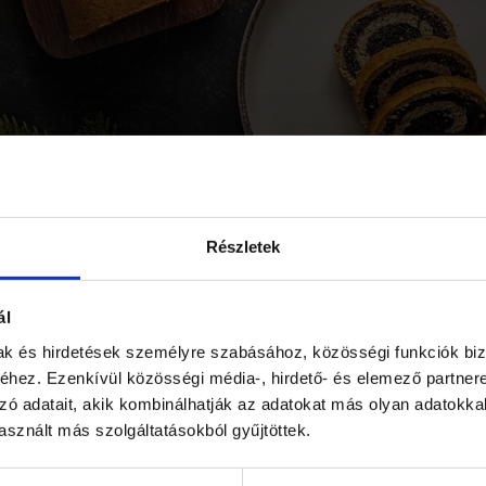
Részletek
ál
mak és hirdetések személyre szabásához, közösségi funkciók biz
hez. Ezenkívül közösségi média-, hirdető- és elemező partner
zó adatait, akik kombinálhatják az adatokat más olyan adatokka
sznált más szolgáltatásokból gyűjtöttek.
KEL