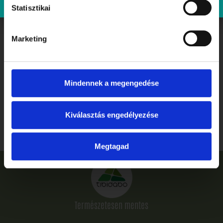
Statisztikai
Marketing
Mindennek a megengedése
Ballagás, ahogyan megérdemled: ünnepelj stílusosan és
gluténmentesen a Tibidabóban
Kiválasztás engedélyezése
Elolvasom
Megtagad
Természetesen mentes