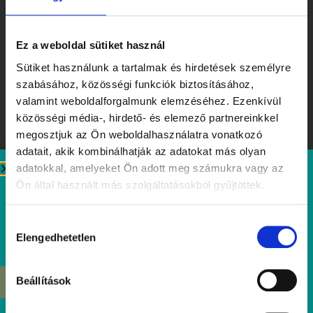
Ez a weboldal sütiket használ
Sütiket használunk a tartalmak és hirdetések személyre
szabásához, közösségi funkciók biztosításához,
valamint weboldalforgalmunk elemzéséhez. Ezenkívül
közösségi média-, hirdető- és elemező partnereinkkel
megosztjuk az Ön weboldalhasználatra vonatkozó
adatait, akik kombinálhatják az adatokat más olyan
adatokkal, amelyeket Ön adott meg számukra vagy az
Ön által használt más szolgáltatásokból gyűjtöttek.
Ízek, amiket érdemes megjegyezni – Tibidabo Kóstolóhét a
nyár tiszteletére
Hozzájárulás
Elolvasom
Elengedhetetlen
kiválasztása
Beállítások
ÉRDEKEL