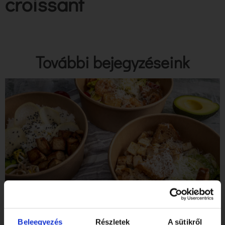
croissant
További bejegyzéseink
Tibidabo Gluténmentes Étterem & Pékség a SZIGET
Fesztiválon!
Beleegyezés
Részletek
A sütikről
Elolvasom