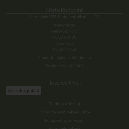
Elérhetőségeink
Éttermünk: 1123 Budapest, Alkotás u. 53.
Nyitvatartás:
Hétfő-Szombat:
08:00
– 21:00
Vasárnap:
09:00 – 17:00
E-mail:
info@mom.tibidabo.hu
Telefon:
06 1 618 0106
Hasznos linkek
Asztalfoglalás!
Tibidabo webshop
Útvonaltervező pékségünkbe
Rendezvényszervezés
Viszonteladóknak