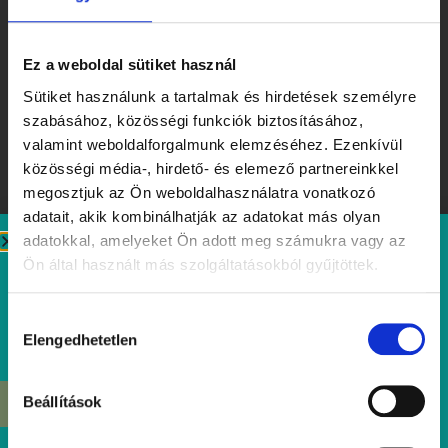
Ez a weboldal sütiket használ
Sütiket használunk a tartalmak és hirdetések személyre
szabásához, közösségi funkciók biztosításához,
valamint weboldalforgalmunk elemzéséhez. Ezenkívül
közösségi média-, hirdető- és elemező partnereinkkel
megosztjuk az Ön weboldalhasználatra vonatkozó
adatait, akik kombinálhatják az adatokat más olyan
adatokkal, amelyeket Ön adott meg számukra vagy az
Ön által használt más szolgáltatásokból gyűjtöttek.
Ízek, amiket érdemes megjegyezni – Tibidabo Kóstolóhét a
nyár tiszteletére
Hozzájárulás
Elolvasom
Elengedhetetlen
kiválasztása
Beállítások
ÉRDEKEL