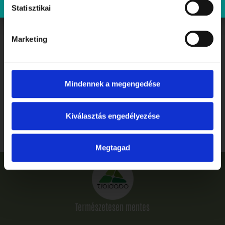
Statisztikai
Marketing
Mindennek a megengedése
Ballagás, ahogyan megérdemled: ünnepelj stílusosan és
gluténmentesen a Tibidabóban
Kiválasztás engedélyezése
Elolvasom
Megtagad
Természetesen mentes