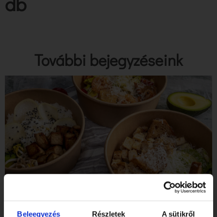
db
További bejegyzéseink
Tibidabo Gluténmentes Étterem & Pékség a SZIGET
Fesztiválon!
Beleegyezés
Részletek
A sütikről
Elolvasom