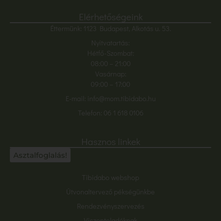
Elérhetőségeink
Éttermünk: 1123 Budapest, Alkotás u. 53.
Nyitvatartás:
Hétfő-Szombat:
08:00
– 21:00
Vasárnap:
09:00 – 17:00
E-mail:
info@mom.tibidabo.hu
Telefon:
06 1 618 0106
Hasznos linkek
Asztalfoglalás!
Tibidabo webshop
Útvonaltervező pékségünkbe
Rendezvényszervezés
Viszonteladóknak