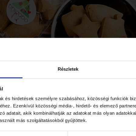
Részletek
ál
mak és hirdetések személyre szabásához, közösségi funkciók biz
hez. Ezenkívül közösségi média-, hirdető- és elemező partner
zó adatait, akik kombinálhatják az adatokat más olyan adatokka
sznált más szolgáltatásokból gyűjtöttek.
KEL