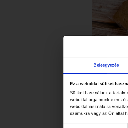
Beleegyezés
Ez a weboldal sütiket haszn
Sütiket használunk a tartal
weboldalforgalmunk elemzésé
weboldalhasználatra vonatko
számukra vagy az Ön által ha
ÉRDE
Hozzájárulás