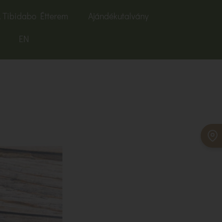
 Tibidabo Étterem
Ajándékutalvány
EN