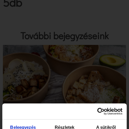
5db
További bejegyzéseink
Tibidabo Gluténmentes Étterem & Pékség a SZIGET
Fesztiválon!
Beleegyezés
Részletek
A sütikről
Elolvasom