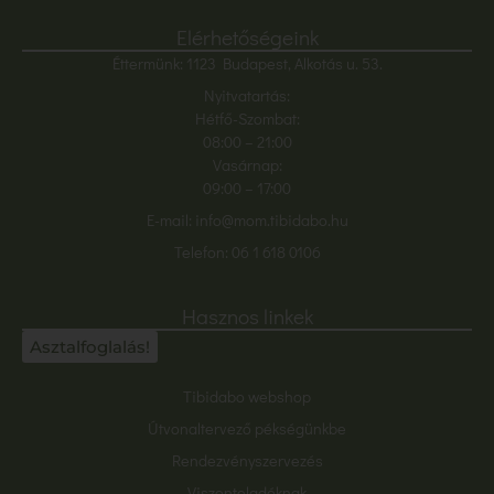
Elérhetőségeink
Éttermünk: 1123 Budapest, Alkotás u. 53.
Nyitvatartás:
Hétfő-Szombat:
08:00
– 21:00
Vasárnap:
09:00 – 17:00
E-mail:
info@mom.tibidabo.hu
Telefon:
06 1 618 0106
Hasznos linkek
Asztalfoglalás!
Tibidabo webshop
Útvonaltervező pékségünkbe
Rendezvényszervezés
Viszonteladóknak