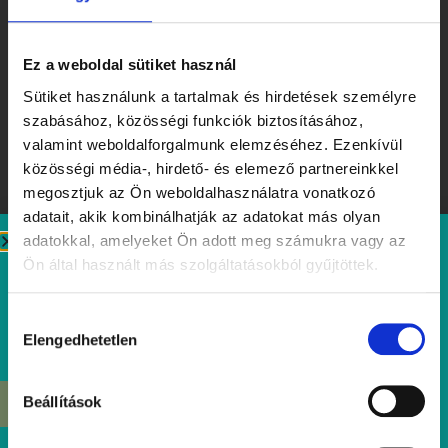
Ez a weboldal sütiket használ
Sütiket használunk a tartalmak és hirdetések személyre
szabásához, közösségi funkciók biztosításához,
valamint weboldalforgalmunk elemzéséhez. Ezenkívül
közösségi média-, hirdető- és elemező partnereinkkel
megosztjuk az Ön weboldalhasználatra vonatkozó
adatait, akik kombinálhatják az adatokat más olyan
adatokkal, amelyeket Ön adott meg számukra vagy az
Ön által használt más szolgáltatásokból gyűjtöttek.
Ízek, amiket érdemes megjegyezni – Tibidabo Kóstolóhét a
nyár tiszteletére
Hozzájárulás
Elolvasom
Elengedhetetlen
kiválasztása
Beállítások
ÉRDEKEL