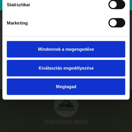
Statisztikai
Marketing
Mindennek a megengedése
Ballagás, ahogyan megérdemled: ünnepelj stílusosan és
gluténmentesen a Tibidabóban
Kiválasztás engedélyezése
Elolvasom
Megtagad
Természetesen mentes