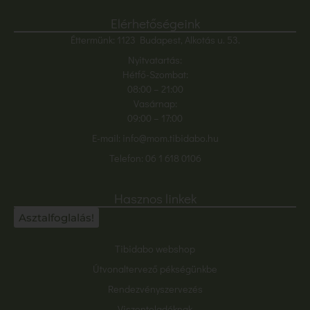
Elérhetőségeink
Éttermünk: 1123 Budapest, Alkotás u. 53.
Nyitvatartás:
Hétfő-Szombat:
08:00
– 21:00
Vasárnap:
09:00 – 17:00
E-mail:
info@mom.tibidabo.hu
Telefon:
06 1 618 0106
Hasznos linkek
Asztalfoglalás!
Tibidabo webshop
Útvonaltervező pékségünkbe
Rendezvényszervezés
Viszonteladóknak