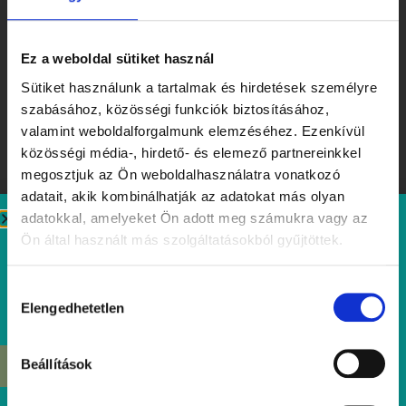
Ez a weboldal sütiket használ
Sütiket használunk a tartalmak és hirdetések személyre
szabásához, közösségi funkciók biztosításához,
valamint weboldalforgalmunk elemzéséhez. Ezenkívül
közösségi média-, hirdető- és elemező partnereinkkel
megosztjuk az Ön weboldalhasználatra vonatkozó
adatait, akik kombinálhatják az adatokat más olyan
adatokkal, amelyeket Ön adott meg számukra vagy az
Ön által használt más szolgáltatásokból gyűjtöttek.
Ízek, amiket érdemes megjegyezni – Tibidabo Kóstolóhét a
nyár tiszteletére
Hozzájárulás
Elolvasom
Elengedhetetlen
kiválasztása
Beállítások
ÉRDEKEL