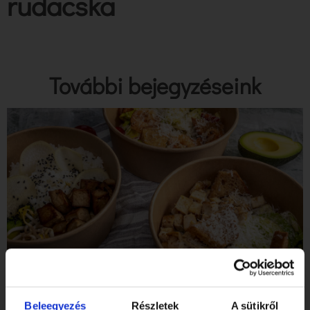
rudacska
További bejegyzéseink
Tibidabo Gluténmentes Étterem & Pékség a SZIGET
Fesztiválon!
Beleegyezés
Részletek
A sütikről
Elolvasom