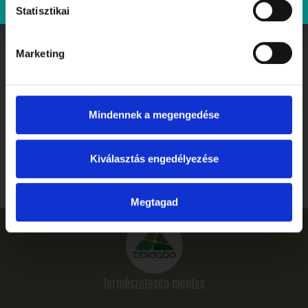
Statisztikai
Marketing
Mindennek a megengedése
Ballagás, ahogyan megérdemled: ünnepelj stílusosan és
gluténmentesen a Tibidabóban
Kiválasztás engedélyezése
Elolvasom
Megtagad
Természetesen mentes