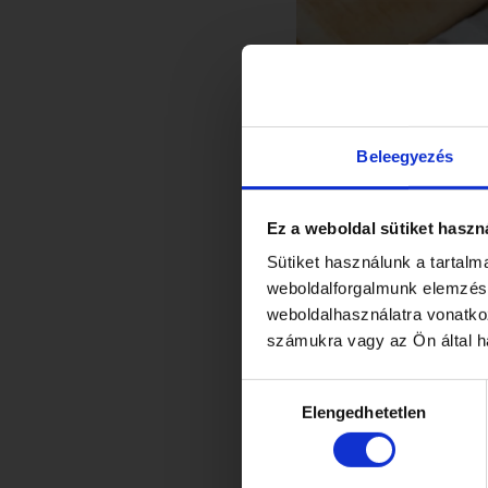
Beleegyezés
Ez a weboldal sütiket haszn
Sütiket használunk a tartal
weboldalforgalmunk elemzésé
By Me Kak
weboldalhasználatra vonatko
számukra vagy az Ön által ha
ÉRDE
Hozzájárulás
Elengedhetetlen
kiválasztása