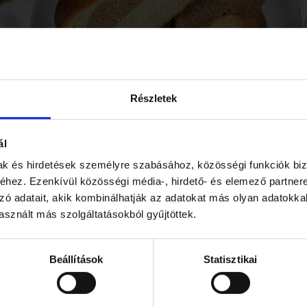
Részletek
ál
mak és hirdetések személyre szabásához, közösségi funkciók biz
hez. Ezenkívül közösségi média-, hirdető- és elemező partner
aós kalács 1db
zó adatait, akik kombinálhatják az adatokat más olyan adatokka
sznált más szolgáltatásokból gyűjtöttek.
KEL
Beállítások
Statisztikai
További bejegyzéseink