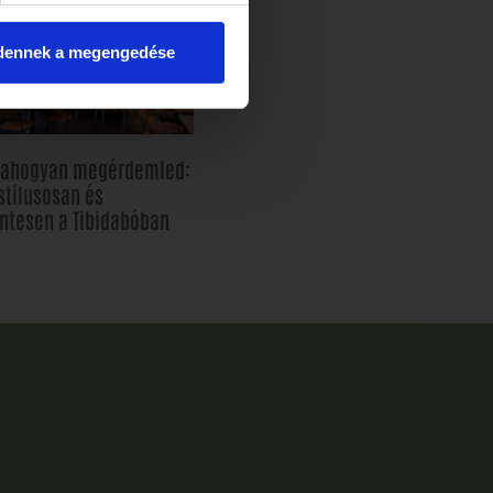
dennek a megengedése
, ahogyan megérdemled:
stílusosan és
ntesen a Tibidabóban