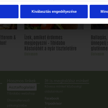
Kiválasztás engedélyezése
Min
Étterem &
Ízek, amiket érdemes
Ballagás
lon!
megjegyezni – Tibidabo
ünnepelj 
Kóstolóhét a nyár tiszteletére
gluténme
Elolvasom
Elolvasom
Hasznos linkek
Itt is megtalálsz minket
Kövess minket közösségi
Asztalfoglalás!
oldalainkon!
Tibidabo webshop
Facebook
Útvonaltervező
Tripadvisor
pékségünkbe