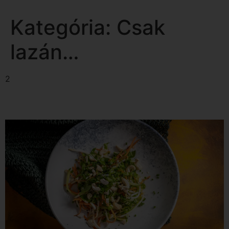
Kategória:
Csak
lazán…
2
Zöld Erő