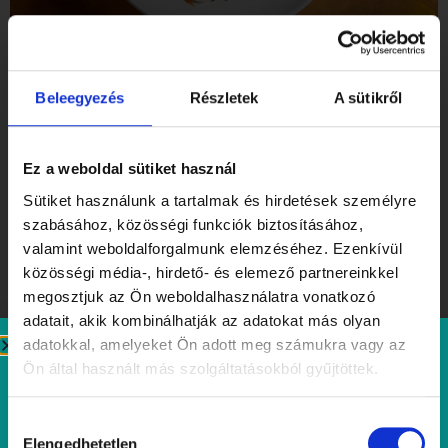
Gomolya Pillanat
Beleegyezés
Részletek
A sütikről
Ez a weboldal sütiket használ
Sütiket használunk a tartalmak és hirdetések személyre
szabásához, közösségi funkciók biztosításához,
valamint weboldalforgalmunk elemzéséhez. Ezenkívül
közösségi média-, hirdető- és elemező partnereinkkel
megosztjuk az Ön weboldalhasználatra vonatkozó
adatait, akik kombinálhatják az adatokat más olyan
adatokkal, amelyeket Ön adott meg számukra vagy az
Focaccia & Társai
Ön által használt más szolgáltatásokból gyűjtöttek.
Hozzájárulás
Elengedhetetlen
kiválasztása