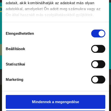
adatait, akik kombinálhatják az adatokat más olyan
adatokkal, amelyeket Ön adott meg számukra vagy az
Tibidabo Miso Deluxe
Ön által használt más szolgáltatásokból gyűjtöttek.
Hozzájárulás
Elengedhetetlen
kiválasztása
Beállítások
ÉRDEKEL
Statisztikai
Marketing
Mindennek a megengedése