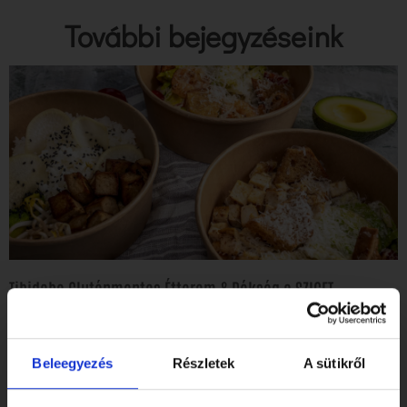
További bejegyzéseink
Tibidabo Gluténmentes Étterem & Pékség a SZIGET
Fesztiválon!
Elolvasom
Beleegyezés
Részletek
A sütikről