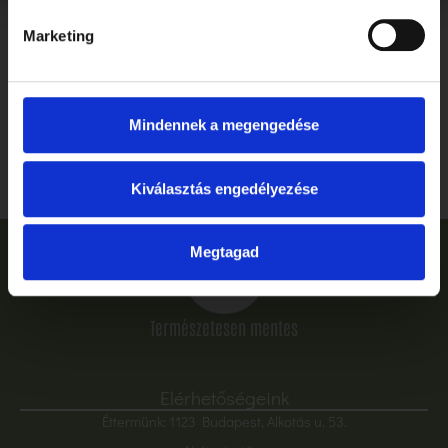
Marketing
Ballagás, ahogyan megérdemled: ünnepelj stílusosan és
gluténmentesen a Tibidabóban
Mindennek a megengedése
Elolvasom
Kiválasztás engedélyezése
Megtagad
Természetesen mentes
Elérhetőségeink
Éttermünk: 1123 Budapest, Alkotás u. 53.