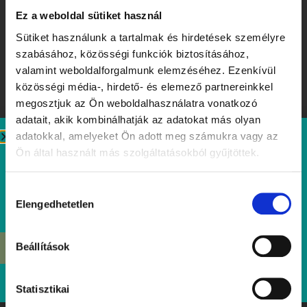
Ez a weboldal sütiket használ
Sütiket használunk a tartalmak és hirdetések személyre
szabásához, közösségi funkciók biztosításához,
valamint weboldalforgalmunk elemzéséhez. Ezenkívül
közösségi média-, hirdető- és elemező partnereinkkel
megosztjuk az Ön weboldalhasználatra vonatkozó
adatait, akik kombinálhatják az adatokat más olyan
adatokkal, amelyeket Ön adott meg számukra vagy az
Ízek, amiket érdemes megjegyezni – Tibidabo Kóstolóhét a
Ön által használt más szolgáltatásokból gyűjtöttek.
nyár tiszteletére
Elolvasom
Hozzájárulás
Elengedhetetlen
kiválasztása
Beállítások
ÉRDEKEL
Statisztikai