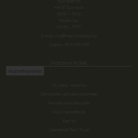
Nyitvatartás:
Hétfő-Szombat:
08:00
– 21:00
Vasárnap:
09:00 – 17:00
E-mail:
info@mom.tibidabo.hu
Telefon:
06 1 618 0106
Hasznos linkek
Asztalfoglalás!
Tibidabo webshop
Útvonaltervező pékségünkbe
Rendezvényszervezés
Viszonteladóknak
Karrier
Széchenyi Terv Plusz