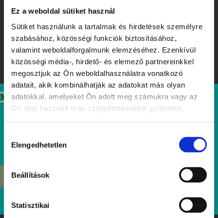
Ez a weboldal sütiket használ
Sütiket használunk a tartalmak és hirdetések személyre
szabásához, közösségi funkciók biztosításához,
valamint weboldalforgalmunk elemzéséhez. Ezenkívül
közösségi média-, hirdető- és elemező partnereinkkel
megosztjuk az Ön weboldalhasználatra vonatkozó
adatait, akik kombinálhatják az adatokat más olyan
adatokkal, amelyeket Ön adott meg számukra vagy az
Ízek, amiket érdemes megjegyezni – Tibidabo Kóstolóhét a
Ön által használt más szolgáltatásokból gyűjtöttek.
nyár tiszteletére
Elolvasom
Hozzájárulás
Elengedhetetlen
kiválasztása
Beállítások
ÉRDEKEL
Statisztikai