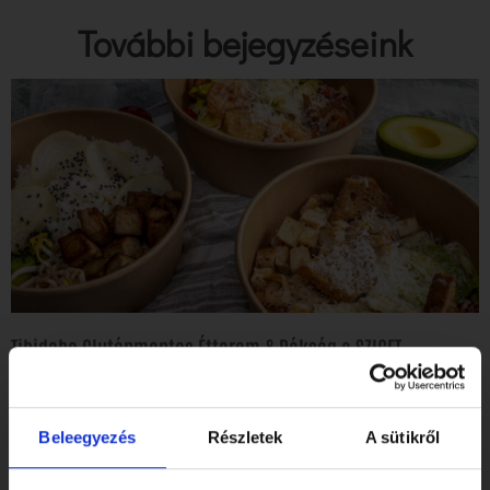
További bejegyzéseink
Tibidabo Gluténmentes Étterem & Pékség a SZIGET
Fesztiválon!
Elolvasom
Beleegyezés
Részletek
A sütikről