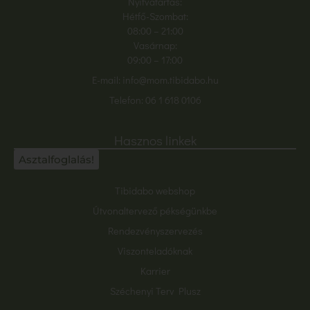
Nyitvatartás:
Hétfő-Szombat:
08:00
– 21:00
Vasárnap:
09:00 – 17:00
E-mail:
info@mom.tibidabo.hu
Telefon:
06 1 618 0106
Hasznos linkek
Asztalfoglalás!
Tibidabo webshop
Útvonaltervező pékségünkbe
Rendezvényszervezés
Viszonteladóknak
Karrier
Széchenyi Terv Plusz