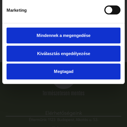
Marketing
Ballagás, ahogyan megérdemled: ünnepelj stílusosan és
gluténmentesen a Tibidabóban
Mindennek a megengedése
Elolvasom
Kiválasztás engedélyezése
Megtagad
Természetesen mentes
Elérhetőségeink
Éttermünk: 1123 Budapest, Alkotás u. 53.