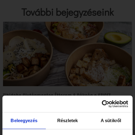
További bejegyzéseink
Tibidabo Gluténmentes Étterem & Pékség a SZIGET
Fesztiválon!
Elolvasom
Beleegyezés
Részletek
A sütikről