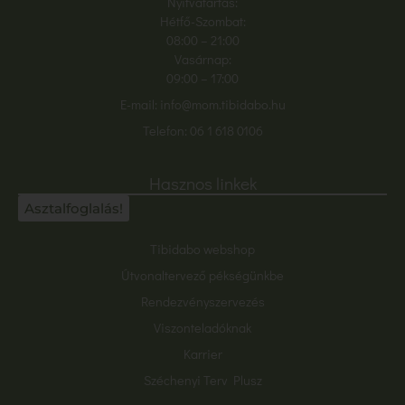
Nyitvatartás:
Hétfő-Szombat:
08:00
– 21:00
Vasárnap:
09:00 – 17:00
E-mail:
info@mom.tibidabo.hu
Telefon:
06 1 618 0106
Hasznos linkek
Asztalfoglalás!
Tibidabo webshop
Útvonaltervező pékségünkbe
Rendezvényszervezés
Viszonteladóknak
Karrier
Széchenyi Terv Plusz