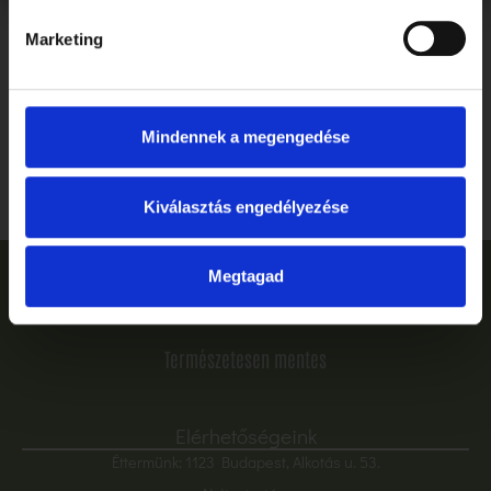
Marketing
Ballagás, ahogyan megérdemled: ünnepelj stílusosan és
gluténmentesen a Tibidabóban
Mindennek a megengedése
Elolvasom
Kiválasztás engedélyezése
Megtagad
Természetesen mentes
Elérhetőségeink
Éttermünk: 1123 Budapest, Alkotás u. 53.