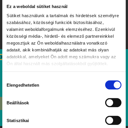
Ez a weboldal sütiket használ
Sütiket használunk a tartalmak és hirdetések személyre
szabásához, közösségi funkciók biztosításához,
valamint weboldalforgalmunk elemzéséhez. Ezenkívül
közösségi média-, hirdető- és elemező partnereinkkel
megosztjuk az Ön weboldalhasználatra vonatkozó
adatait, akik kombinálhatják az adatokat más olyan
adatokkal, amelyeket Ön adott meg számukra vagy az
Ízek, amiket érdemes megjegyezni – Tibidabo Kóstolóhét a
Ön által használt más szolgáltatásokból gyűjtöttek.
nyár tiszteletére
Elolvasom
Hozzájárulás
Elengedhetetlen
kiválasztása
Beállítások
ÉRDEKEL
Statisztikai