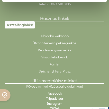
Telefon:
06 1 618 0106
Hasznos linkek
Asztalfoglalás!
Tibidabo webshop
Útvonaltervező pékségünkbe
Rendezvényszervezés
Viszonteladóknak
Karrier
Széchenyi Terv Plusz
Itt is megtalálsz minket
Kövess minket közösségi oldalainkon!
Facebook
Foglalj asztalt!
Tripadvisor
Instagram
TikTok