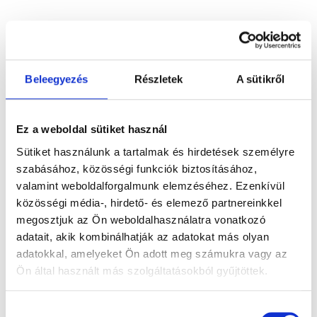
Minden péktermékünk
By Me termékek
Kenyerek
Beleegyezés
Részletek
A sütikről
Péktermékek
Édes finompékáruk
Ez a weboldal sütiket használ
Sós finompékáruk
Sütiket használunk a tartalmak és hirdetések személyre
szabásához, közösségi funkciók biztosításához,
valamint weboldalforgalmunk elemzéséhez. Ezenkívül
közösségi média-, hirdető- és elemező partnereinkkel
Szűrési feltételek:
megosztjuk az Ön weboldalhasználatra vonatkozó
élesztőmentes
gluténmentes
adatait, akik kombinálhatják az adatokat más olyan
adatokkal, amelyeket Ön adott meg számukra vagy az
hozzáadott répacukormentes
laktózmentes
Ön által használt más szolgáltatásokból gyűjtöttek.
mesterséges adalékanyag-mentes
mustármentes
szezámmag mentes
tejmentes
tojásmentes
Hozzájárulás