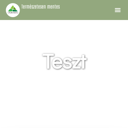
Természetesen mentes
A Tibidabo Ét
Teszt