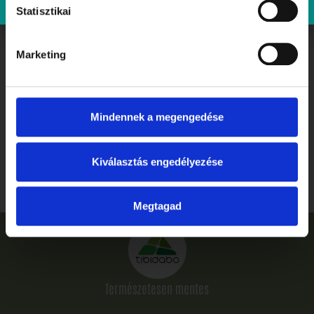
Statisztikai
Marketing
Mindennek a megengedése
Ballagás, ahogyan megérdemled: ünnepelj stílusosan és
gluténmentesen a Tibidabóban
Kiválasztás engedélyezése
Elolvasom
Megtagad
Természetesen mentes