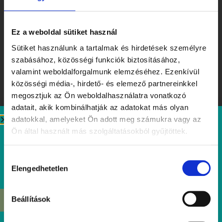
Ez a weboldal sütiket használ
Sütiket használunk a tartalmak és hirdetések személyre
szabásához, közösségi funkciók biztosításához,
valamint weboldalforgalmunk elemzéséhez. Ezenkívül
közösségi média-, hirdető- és elemező partnereinkkel
megosztjuk az Ön weboldalhasználatra vonatkozó
adatait, akik kombinálhatják az adatokat más olyan
adatokkal, amelyeket Ön adott meg számukra vagy az
Ön által használt más szolgáltatásokból gyűjtöttek.
Ízek, amiket érdemes megjegyezni – Tibidabo Kóstolóhét a
nyár tiszteletére
Hozzájárulás
Elolvasom
Elengedhetetlen
kiválasztása
Beállítások
ÉRDEKEL