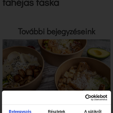
fahéjas táska
További bejegyzéseink
Tibidabo Gluténmentes Étterem & Pékség a SZIGET
Fesztiválon!
Beleegyezés
Részletek
A sütikről
Elolvasom