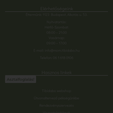
Elérhetőségeink
Éttermünk: 1123 Budapest, Alkotás u. 53.
Nyitvatartás:
Hétfő-Szombat:
08:00
– 21:00
Vasárnap:
09:00 – 17:00
E-mail:
info@mom.tibidabo.hu
Telefon:
06 1 618 0106
Hasznos linkek
Asztalfoglalás!
Tibidabo webshop
Útvonaltervező pékségünkbe
Rendezvényszervezés
Viszonteladóknak