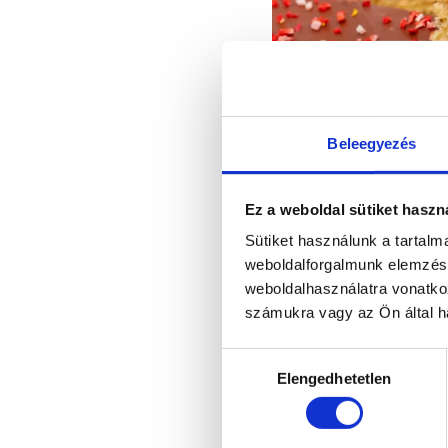
Beleegyezés
Ez a weboldal sütiket haszn
Sütiket használunk a tartal
weboldalforgalmunk elemzésé
Gluténment
weboldalhasználatra vonatko
számukra vagy az Ön által ha
Hozzájárulás
Elengedhetetlen
kiválasztása