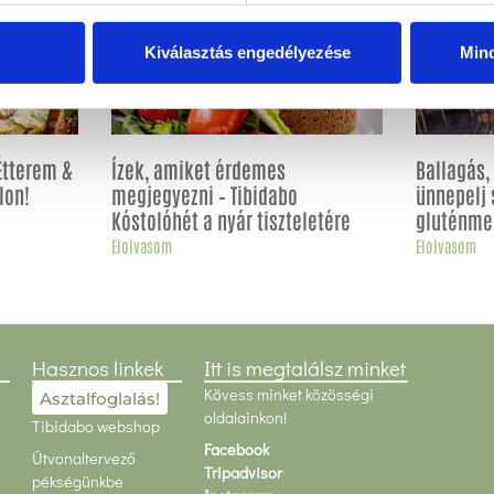
Kiválasztás engedélyezése
Min
Étterem &
Ízek, amiket érdemes
Ballagás
lon!
megjegyezni – Tibidabo
ünnepelj 
Kóstolóhét a nyár tiszteletére
gluténme
Elolvasom
Elolvasom
Hasznos linkek
Itt is megtalálsz minket
Kövess minket közösségi
Asztalfoglalás!
oldalainkon!
Tibidabo webshop
Facebook
Útvonaltervező
Tripadvisor
pékségünkbe