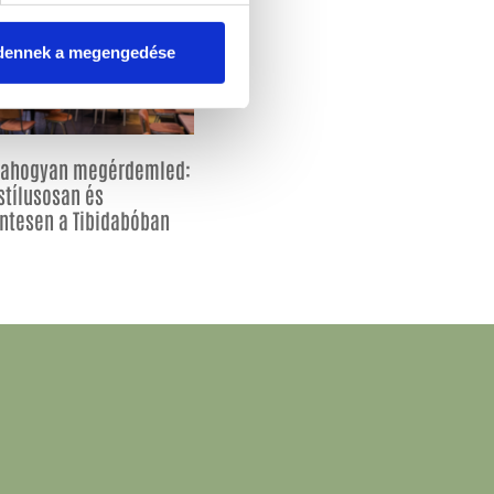
dennek a megengedése
, ahogyan megérdemled:
stílusosan és
ntesen a Tibidabóban