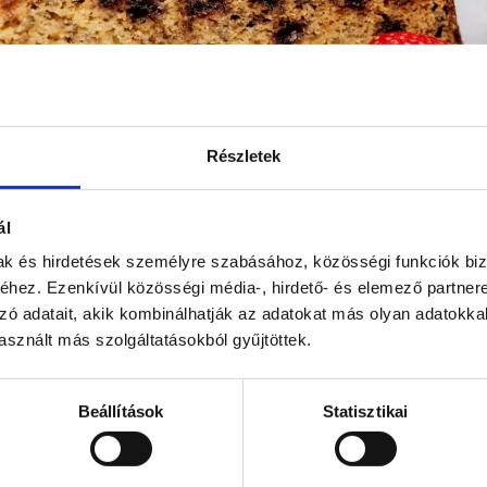
Részletek
ál
mak és hirdetések személyre szabásához, közösségi funkciók biz
hez. Ezenkívül közösségi média-, hirdető- és elemező partner
es csupa csokitorta – szel
zó adatait, akik kombinálhatják az adatokat más olyan adatokka
sznált más szolgáltatásokból gyűjtöttek.
Beállítások
Statisztikai
További bejegyzéseink