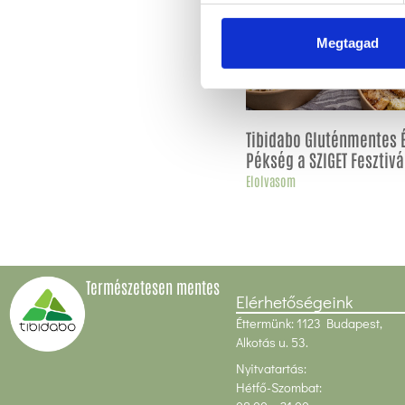
Megtagad
Tibidabo Gluténmentes 
Pékség a SZIGET Fesztivá
Elolvasom
Természetesen mentes
Elérhetőségeink
Éttermünk: 1123 Budapest,
Alkotás u. 53.
Nyitvatartás:
Hétfő-Szombat: