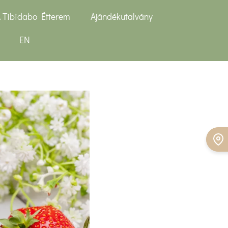
 Tibidabo Étterem
Ajándékutalvány
EN