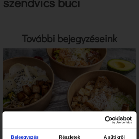
szendvics buci
További bejegyzéseink
Tibidabo Gluténmentes Étterem & Pékség a SZIGET
Fesztiválon!
Beleegyezés
Részletek
A sütikről
Elolvasom