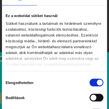
Ez a weboldal sütiket használ
Sütiket használunk a tartalmak és hirdetések személyre
szabásához, közösségi funkciók biztosításához,
valamint weboldalforgalmunk elemzéséhez. Ezenkívül
közösségi média-, hirdető- és elemező partnereinkkel
megosztjuk az Ön weboldalhasználatra vonatkozó
adatait, akik kombinálhatják az adatokat más olyan
adatokkal, amelyeket Ön adott meg számukra vagy az
Ön által használt más szolgáltatásokból gyűjtöttek.
Ízek, amiket érdemes megjegyezni – Tibidabo Kóstolóhét a
nyár tiszteletére
Hozzájárulás
Elolvasom
Elengedhetetlen
kiválasztása
Beállítások
ÉRDEKEL