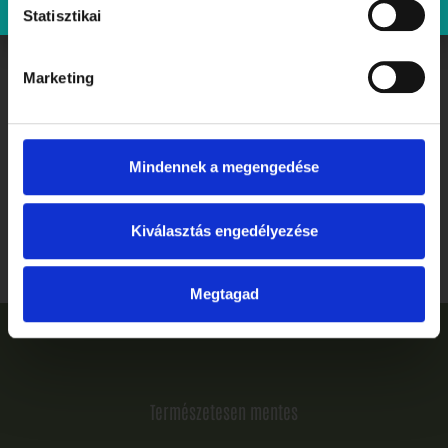
Statisztikai
Marketing
Mindennek a megengedése
Ballagás, ahogyan megérdemled: ünnepelj stílusosan és
gluténmentesen a Tibidabóban
Kiválasztás engedélyezése
Elolvasom
Megtagad
Természetesen mentes