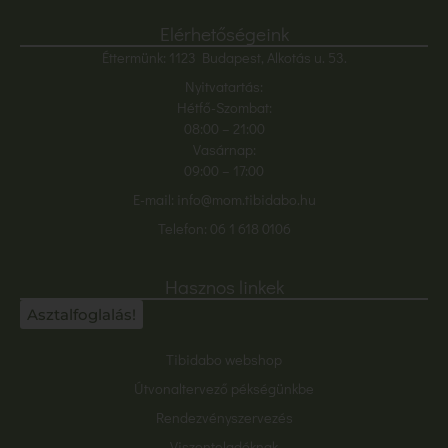
Elérhetőségeink
Éttermünk: 1123 Budapest, Alkotás u. 53.
Nyitvatartás:
Hétfő-Szombat:
08:00
– 21:00
Vasárnap:
09:00 – 17:00
E-mail:
info@mom.tibidabo.hu
Telefon:
06 1 618 0106
Hasznos linkek
Asztalfoglalás!
Tibidabo webshop
Útvonaltervező pékségünkbe
Rendezvényszervezés
Viszonteladóknak