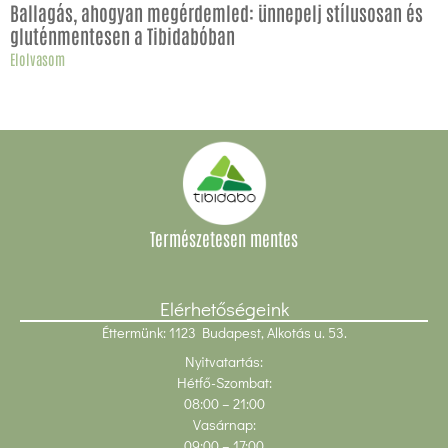
Ballagás, ahogyan megérdemled: ünnepelj stílusosan és
gluténmentesen a Tibidabóban
Elolvasom
Természetesen mentes
Elérhetőségeink
Éttermünk: 1123 Budapest, Alkotás u. 53.
Nyitvatartás:
Hétfő-Szombat:
08:00
– 21:00
Vasárnap:
09:00 – 17:00