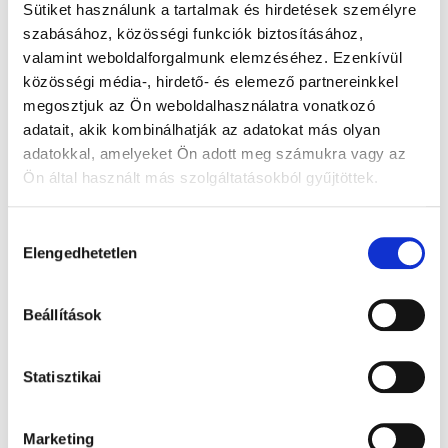
Sütiket használunk a tartalmak és hirdetések személyre
szabásához, közösségi funkciók biztosításához,
valamint weboldalforgalmunk elemzéséhez. Ezenkívül
közösségi média-, hirdető- és elemező partnereinkkel
megosztjuk az Ön weboldalhasználatra vonatkozó
adatait, akik kombinálhatják az adatokat más olyan
adatokkal, amelyeket Ön adott meg számukra vagy az
Ön által használt más szolgáltatásokból gyűjtöttek.
Hozzájárulás
Elengedhetetlen
kiválasztása
Beállítások
Ízek, amiket érdemes megjegyezni – Tibidabo Kóstolóhét a
nyár tiszteletére
Elolvasom
Statisztikai
Marketing