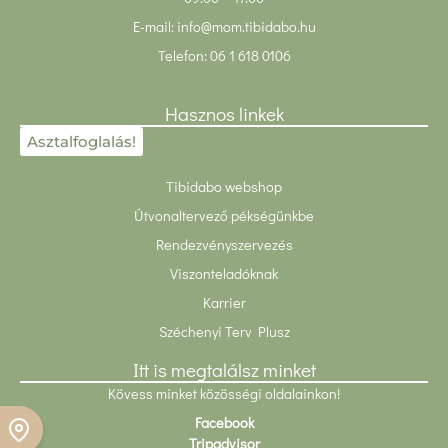
E-mail:
info@mom.tibidabo.hu
Telefon:
06 1 618 0106
Hasznos linkek
Asztalfoglalás!
Tibidabo webshop
Útvonaltervező pékségünkbe
Rendezvényszervezés
Viszonteladóknak
Karrier
Széchenyi Terv Plusz
Itt is megtalálsz minket
Kövess minket közösségi oldalainkon!
Facebook
Foglalj asztalt!
Tripadvisor