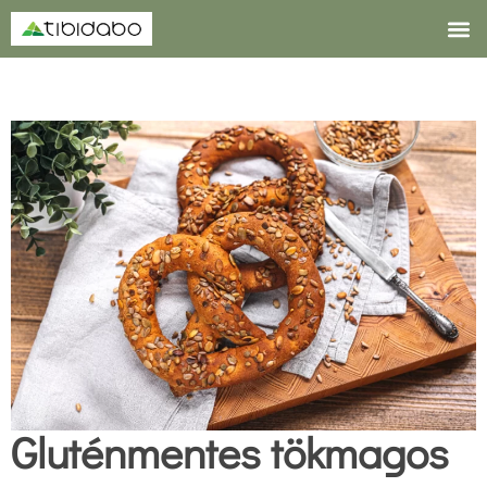
A Tibidab
Gluténmentes tökmagos