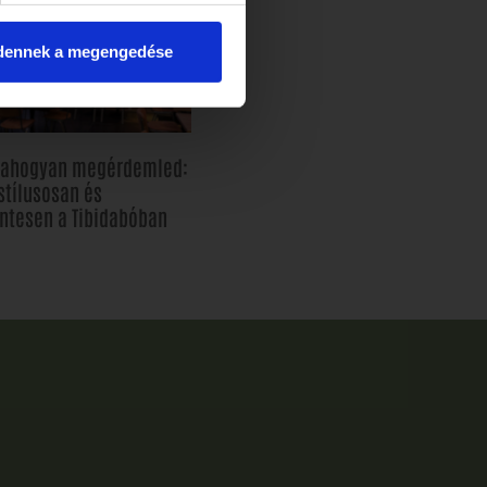
dennek a megengedése
, ahogyan megérdemled:
stílusosan és
ntesen a Tibidabóban