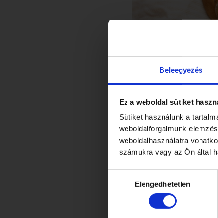
Beleegyezés
Ez a weboldal sütiket haszn
Sütiket használunk a tartal
weboldalforgalmunk elemzésé
Gluténmen
weboldalhasználatra vonatko
számukra vagy az Ön által ha
ÉRDE
Hozzájárulás
Elengedhetetlen
kiválasztása