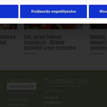
Kiválasztás engedélyezése
Min
Étterem &
Ízek, amiket érdemes
Ballagás
lon!
megjegyezni – Tibidabo
ünnepelj 
Kóstolóhét a nyár tiszteletére
gluténme
Elolvasom
Elolvasom
Hasznos linkek
Itt is megtalálsz minket
Kövess minket közösségi
Asztalfoglalás!
oldalainkon!
Tibidabo webshop
Facebook
Útvonaltervező
Tripadvisor
pékségünkbe