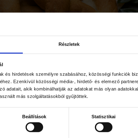
Részletek
ál
mak és hirdetések személyre szabásához, közösségi funkciók biz
hez. Ezenkívül közösségi média-, hirdető- és elemező partner
tes perec
zó adatait, akik kombinálhatják az adatokat más olyan adatokka
sznált más szolgáltatásokból gyűjtöttek.
KEL
Beállítások
Statisztikai
További bejegyzéseink