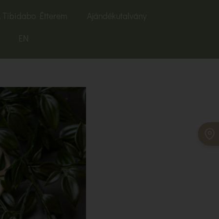
 Tibidabo Étterem
Ajándékutalvány
EN