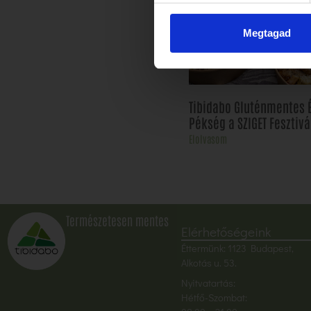
Megtagad
Tibidabo Gluténmentes 
Pékség a SZIGET Fesztivá
Elolvasom
Természetesen mentes
Elérhetőségeink
Éttermünk: 1123 Budapest,
Alkotás u. 53.
Nyitvatartás:
Hétfő-Szombat: