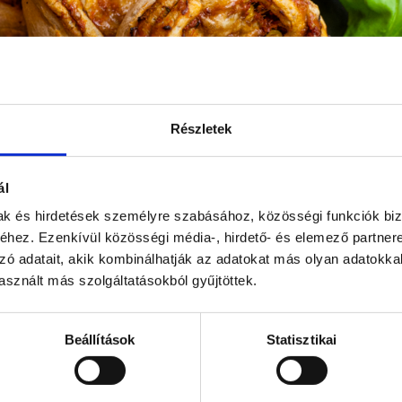
Részletek
ál
mak és hirdetések személyre szabásához, közösségi funkciók biz
hez. Ezenkívül közösségi média-, hirdető- és elemező partner
tes pizzás csiga
zó adatait, akik kombinálhatják az adatokat más olyan adatokka
sznált más szolgáltatásokból gyűjtöttek.
Beállítások
Statisztikai
További bejegyzéseink