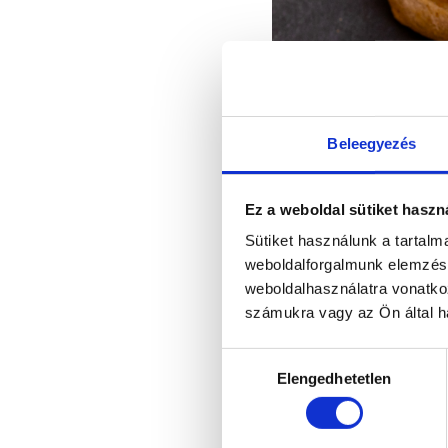
Beleegyezés
Ez a weboldal sütiket haszn
Sütiket használunk a tartal
weboldalforgalmunk elemzésé
Gluténmen
weboldalhasználatra vonatko
számukra vagy az Ön által ha
Hozzájárulás
Elengedhetetlen
kiválasztása