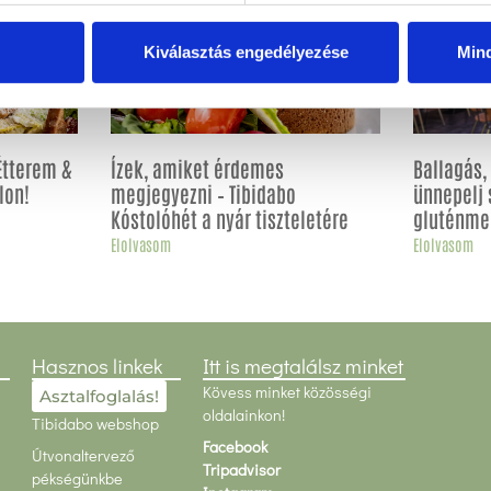
Kiválasztás engedélyezése
Min
Étterem &
Ízek, amiket érdemes
Ballagás
lon!
megjegyezni – Tibidabo
ünnepelj 
Kóstolóhét a nyár tiszteletére
gluténme
Elolvasom
Elolvasom
Hasznos linkek
Itt is megtalálsz minket
Kövess minket közösségi
Asztalfoglalás!
oldalainkon!
Tibidabo webshop
Facebook
Útvonaltervező
Tripadvisor
pékségünkbe