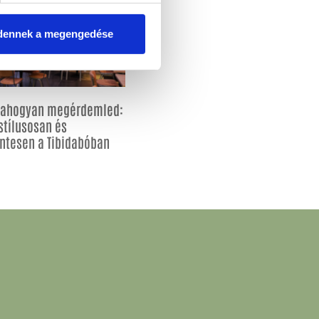
dennek a megengedése
, ahogyan megérdemled:
stílusosan és
ntesen a Tibidabóban