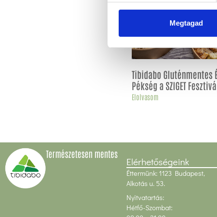
Megtagad
Tibidabo Gluténmentes 
Pékség a SZIGET Fesztivá
Elolvasom
Természetesen mentes
Elérhetőségeink
Éttermünk: 1123 Budapest,
Alkotás u. 53.
Nyitvatartás:
Hétfő-Szombat: