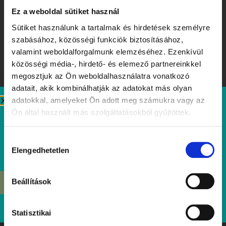
Ez a weboldal sütiket használ
Sütiket használunk a tartalmak és hirdetések személyre
szabásához, közösségi funkciók biztosításához,
valamint weboldalforgalmunk elemzéséhez. Ezenkívül
közösségi média-, hirdető- és elemező partnereinkkel
megosztjuk az Ön weboldalhasználatra vonatkozó
adatait, akik kombinálhatják az adatokat más olyan
adatokkal, amelyeket Ön adott meg számukra vagy az
Ízek, amiket érdemes megjegyezni – Tibidabo Kóstolóhét a
Ön által használt más szolgáltatásokból gyűjtöttek.
nyár tiszteletére
Elolvasom
Hozzájárulás
Elengedhetetlen
kiválasztása
Beállítások
ÉRDEKEL
Statisztikai