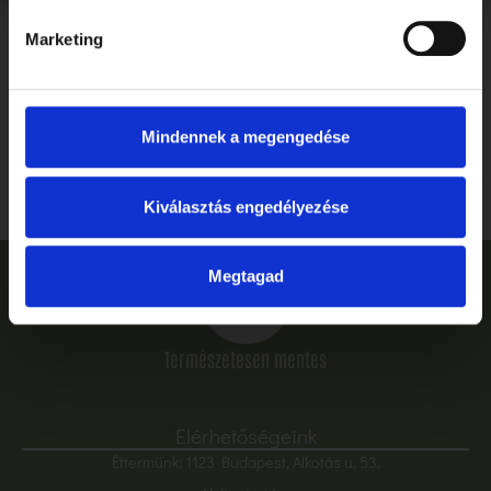
Marketing
Ballagás, ahogyan megérdemled: ünnepelj stílusosan és
gluténmentesen a Tibidabóban
Mindennek a megengedése
Elolvasom
Kiválasztás engedélyezése
Megtagad
Természetesen mentes
Elérhetőségeink
Éttermünk: 1123 Budapest, Alkotás u. 53.