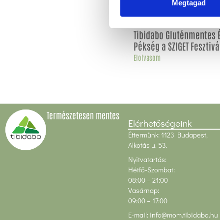
Megtagad
Tibidabo Gluténmentes 
Pékség a SZIGET Fesztivá
Elolvasom
Természetesen mentes
Elérhetőségeink
Éttermünk: 1123 Budapest,
Alkotás u. 53.
Nyitvatartás:
Hétfő-Szombat:
08:00
– 21:00
Vasárnap:
09:00 – 17:00
E-mail:
info@mom.tibidabo.hu