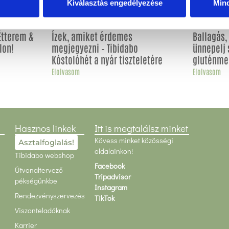
Kiválasztás engedélyezése
Min
Étterem &
Ízek, amiket érdemes
Ballagás
lon!
megjegyezni – Tibidabo
ünnepelj 
Kóstolóhét a nyár tiszteletére
gluténme
Elolvasom
Elolvasom
Hasznos linkek
Itt is megtalálsz minket
Kövess minket közösségi
Asztalfoglalás!
oldalainkon!
Tibidabo webshop
Facebook
Útvonaltervező
Tripadvisor
pékségünkbe
Instagram
Rendezvényszervezés
TikTok
Viszonteladóknak
Karrier