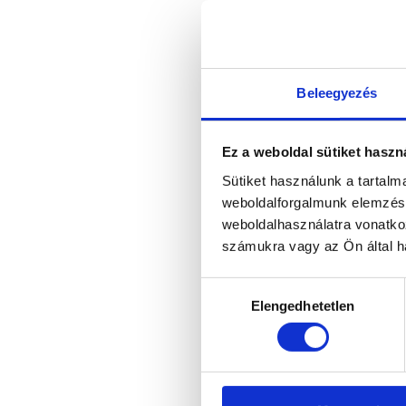
Beleegyezés
Ez a weboldal sütiket haszn
Tofubowl
Sütiket használunk a tartal
weboldalforgalmunk elemzésé
weboldalhasználatra vonatko
számukra vagy az Ön által ha
Hozzájárulás
Elengedhetetlen
kiválasztása