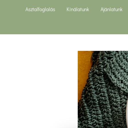
Asztalfoglalás
Kínálatunk
Ajánlatunk