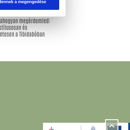
dennek a megengedése
, ahogyan megérdemled:
stílusosan és
ntesen a Tibidabóban