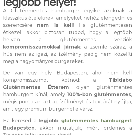
legjobb helyet!
A Gluténmentes hamburger egyike azoknak a
klasszikus ételeknek, amelyeket nehéz elengedni és
szerencsére
nem is kell
! Ha gluténmentesen
étkezel, akkor biztosan tudod, hogy a legtöbb
helyen a gluténmentes verziók
kompromisszumokkal járnak
: a zsemle száraz, a
hús nem az igazi, az ízélmény pedig nem közelíti
meg a hagyományos burgereket.
De van egy hely Budapesten, ahol nem kell
kompromisszumot kötnöd: a
Tibidabo
Gluténmentes Étterem
olyan gluténmentes
hamburgert kínál, amely
100%-ban gluténmentes
,
mégis pontosan azt az ízélményt és textúrát nyújtja,
amit egy prémium burgernél elvársz.
Ha keresed a
legjobb
gluténmentes hamburgert
Budapesten
, akkor mutatjuk, miért érdemes a