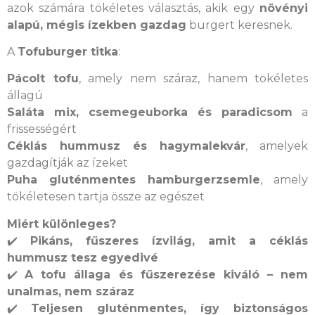
azok számára tökéletes választás, akik egy
növényi
alapú, mégis ízekben gazdag
burgert keresnek.
A
Tofuburger titka
:
Pácolt tofu
, amely nem száraz, hanem tökéletes
állagú
Saláta mix, csemegeuborka és paradicsom
a
frissességért
Céklás hummusz és hagymalekvár
, amelyek
gazdagítják az ízeket
Puha gluténmentes hamburgerzsemle
, amely
tökéletesen tartja össze az egészet
Miért különleges?
✔️
Pikáns, fűszeres ízvilág, amit a céklás
hummusz tesz egyedivé
✔️
A tofu állaga és fűszerezése kiváló – nem
unalmas, nem száraz
✔️
Teljesen gluténmentes, így biztonságos