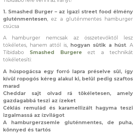
Tibidabo felé venni az irányt!
1. Smashed Burger – az igazi street food élmény
gluténmentesen
, ez a gluténmentes hamburger
csúcsa
A hamburger nemcsak az összetevőktől lesz
tökéletes, hanem attól is,
hogyan sütik a húst
. A
Tibidabo
Smashed Burgere
ezt a technikát
tökéletesíti:
A húspogácsa egy forró lapra préselve sül, így
kívül ropogós kéreg alakul ki, belül pedig szaftos
marad
Cheddar sajt olvad rá tökéletesen, amely
gazdagabbá teszi az ízeket
Céklás remulád és karamellizált hagyma teszi
izgalmassá az ízvilágot
A hamburgerzsemle gluténmentes, de puha,
könnyed és tartós