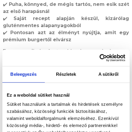
✔️
Puha, könnyed, de mégis tartós, nem esik szét
az első harapásnál
✔️
Saját recept alapján készül, kizárólag
gluténmentes alapanyagokból
✔️
Pontosan azt az élményt nyújtja, amit egy
prémium burgertől elvársz
Ez az egyik legfontosabb oka annak, hogy a
Tibidabo hamburgerei kiemelkednek a többi
közül!
De ezen felül természtesen még 100 okot fel
tudunk sorolni, gyere és próbáld ki! Teszteld és
Beleegyezés
Részletek
A sütikről
modd el a véleményed Te magad! Ha gluténmentes
hamburgert keresel, akkor megtaláltad a legjobbat!
Már a kezedben szétesik, mert annyira jó és cuccos és
Ez a weboldal sütiket használ
mennyei az egész élmény.
Sütiket használunk a tartalmak és hirdetések személyre
szabásához, közösségi funkciók biztosításához,
4. Miért a Tibidabo a legjobb választás, ha
valamint weboldalforgalmunk elemzéséhez. Ezenkívül
gluténmentes hamburgert keresel?
közösségi média-, hirdető- és elemező partnereinkkel
Ha
Budapesten keresed a legjobb gluténmentes