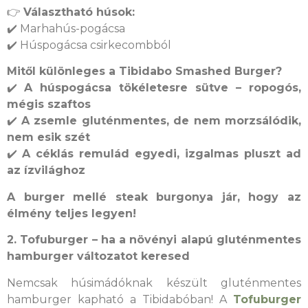
👉
Választható húsok:
✔️ Marhahús-pogácsa
✔️ Húspogácsa csirkecombból
Mitől különleges a Tibidabo Smashed Burger?
✔️
A húspogácsa tökéletesre sütve – ropogós,
mégis szaftos
✔️
A zsemle gluténmentes, de nem morzsálódik,
nem esik szét
✔️
A céklás remulád egyedi, izgalmas pluszt ad
az ízvilághoz
A burger mellé steak burgonya jár, hogy az
élmény teljes legyen!
2. Tofuburger – ha a növényi alapú gluténmentes
hamburger változatot keresed
Nemcsak húsimádóknak készült gluténmentes
hamburger kapható a Tibidabóban! A
Tofuburger