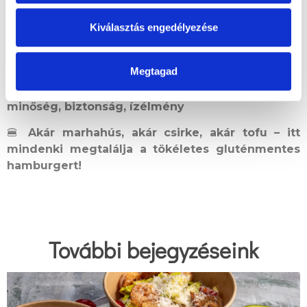
a Tibidabo a te helyed!
Itt foglalhatsz asztalt!
Mire
Kiválasztás engedélyezése
vársz?
📍
Tibidabo Gluténmentes Étterem
Megtagad
📍
Budapest, Buda szívében a Mom Parkban
📍
100% gluténmentes konyha – prémium
minőség, biztonság, ízélmény
🍔
Akár marhahús, akár csirke, akár tofu – itt
mindenki megtalálja a tökéletes gluténmentes
hamburgert!
További bejegyzéseink